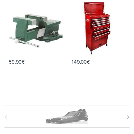
59.90
€
149.00
€
B
r