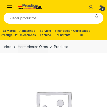
Skip
Skip
to
to
0
navigation
content
Buscar
por:
La Marca
Almacenes
Servicio
Financiación
Certificados
Prestige Lift
Ubicaciones
Técnico
al Instante
CE
Inicio
Herramientas Otros
Producto