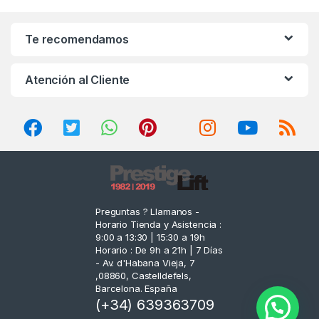
a
n
Te recomendamos
d
Atención al Cliente
s
C
a
r
o
Preguntas ? Llamanos -
Horario Tienda y Asistencia :
u
9:00 a 13:30 | 15:30 a 19h
Horario : De 9h a 21h | 7 Días
s
- Av. d'Habana Vieja, 7
,08860, Castelldefels,
e
Barcelona. España
(+34) 639363709
l