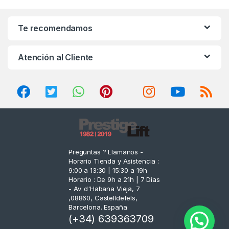
a
n
Te recomendamos
d
Atención al Cliente
s
C
a
r
o
Preguntas ? Llamanos -
Horario Tienda y Asistencia :
u
9:00 a 13:30 | 15:30 a 19h
Horario : De 9h a 21h | 7 Días
s
- Av. d'Habana Vieja, 7
,08860, Castelldefels,
e
Barcelona. España
(+34) 639363709
l