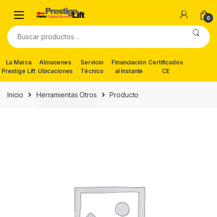
Skip
Skip
to
to
0
navigation
content
Buscar
por:
La Marca
Almacenes
Servicio
Financiación
Certificados
Prestige Lift
Ubicaciones
Técnico
al Instante
CE
Inicio
Herramientas Otros
Producto