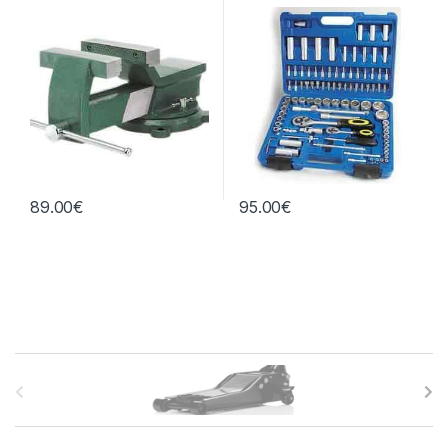
89.00
€
95.00
€
B
r