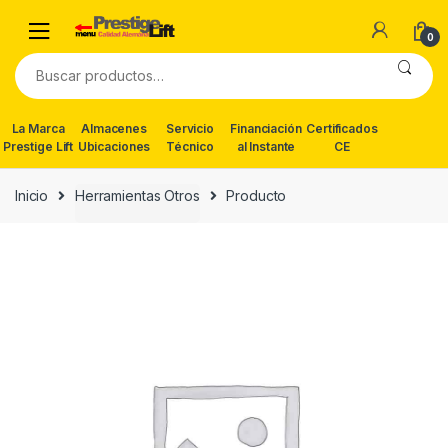
Skip
Skip
to
to
0
navigation
content
Buscar
por:
La Marca
Almacenes
Servicio
Financiación
Certificados
Prestige Lift
Ubicaciones
Técnico
al Instante
CE
Inicio
Herramientas Otros
Producto