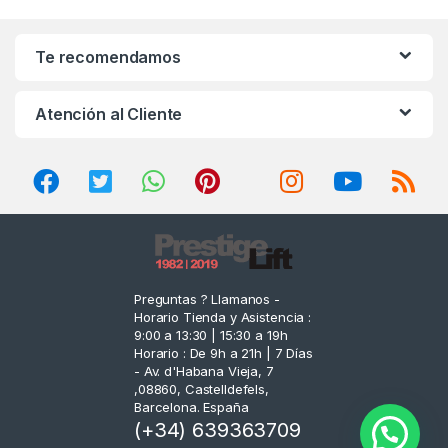
a
n
Te recomendamos
d
Atención al Cliente
s
C
a
r
o
Preguntas ? Llamanos -
Horario Tienda y Asistencia :
u
9:00 a 13:30 | 15:30 a 19h
Horario : De 9h a 21h | 7 Días
s
- Av. d'Habana Vieja, 7
,08860, Castelldefels,
e
Barcelona. España
(+34) 639363709
l