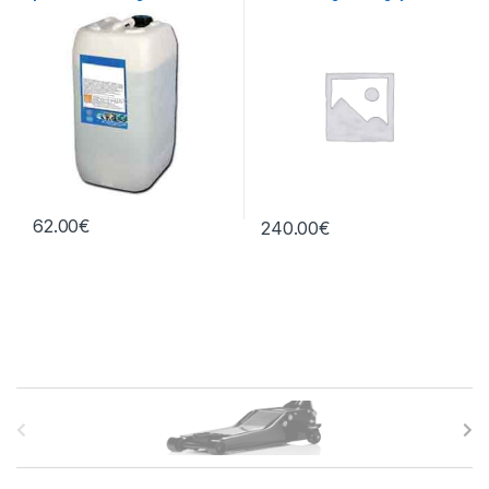
litros
central
62.00
€
240.00
€
B
r