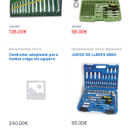
144.00
€
68.00
€
138.00
€
58.00
€
Herramientas Otros
Herramientas Otros
,
Maletines
Herramientas, Extractores,
Centrador adaptador para
JUEGO DE LLAVES VASO
Compresímetros, otros
llantas ciega sin agujero
central
95.00
€
240.00
€