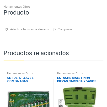
Herramientas Otros
Producto
Añadir a la lista de deseos
Comparar
Productos relacionados
Herramientas Otros
Herramientas Otros
,
Herramientas De Mano
,
SET DE 17 LLAVES
ESTUCHE MALETIN 56
Herramientas De Mano
,
COMBINADAS
PIEZAS CARRACA Y VASOS
Maletines Herramientas,
Extractores, Compresímetros,
PEQUEÑOS
otros