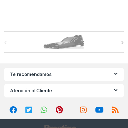
B
r
a
n
Te recomendamos
d
Atención al Cliente
s
C
a