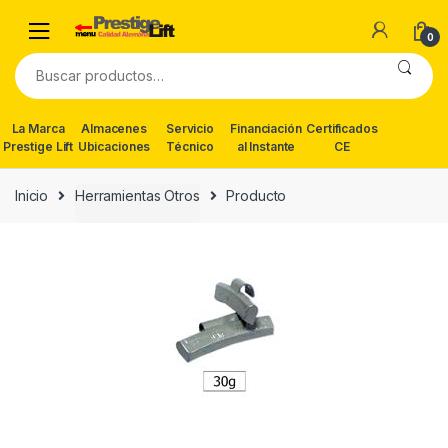
Skip
Skip
to
to
0
navigation
content
Buscar
por:
La Marca
Almacenes
Servicio
Financiación
Certificados
Prestige Lift
Ubicaciones
Técnico
al Instante
CE
Inicio
Herramientas Otros
Producto