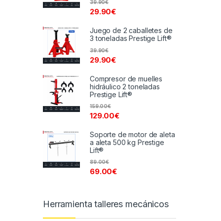
39.90
€
29.90
€
Juego de 2 caballetes de
3 toneladas Prestige Lift®
39.90
€
29.90
€
Compresor de muelles
hidráulico 2 toneladas
Prestige Lift®
159.00
€
129.00
€
Soporte de motor de aleta
a aleta 500 kg Prestige
Lift®
89.00
€
69.00
€
Herramienta talleres mecánicos