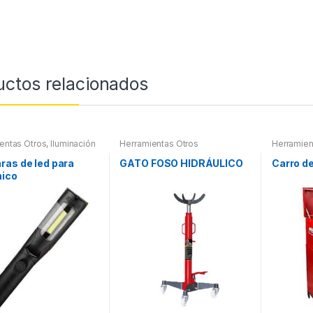
uctos relacionados
entas Otros
,
Iluminación
Herramientas Otros
Herramien
nas Led
Herramien
as de led para
GATO FOSO HIDRÁULICO
Carro d
ico