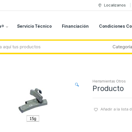
Localizanos
a®
Servicio Técnico
Financiación
Condiciones C
Herramientas Otros
🔍
Producto
Añadir a la lista