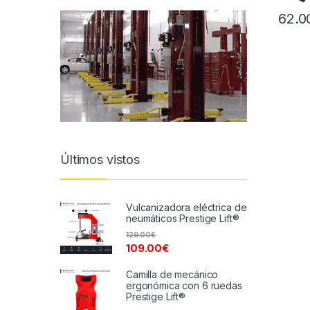
62.0
Últimos vistos
Vulcanizadora eléctrica de
neumáticos Prestige Lift®
129.00
€
109.00
€
Camilla de mecánico
ergonómica con 6 ruedas
Prestige Lift®