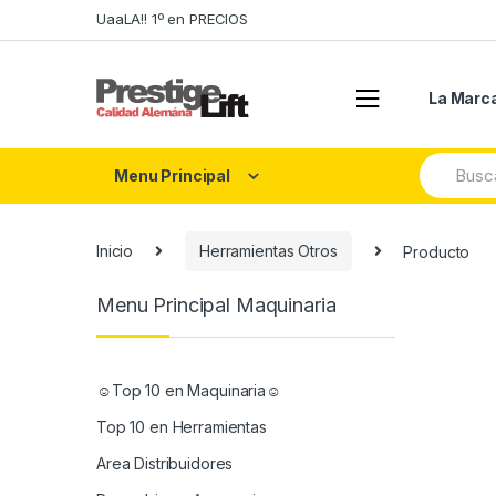
Skip
Skip
UaaLA!! 1º en PRECIOS
to
to
navigation
content
La Marc
Search
Menu Principal
for:
Inicio
Herramientas Otros
Producto
Menu Principal Maquinaria
☺Top 10 en Maquinaria☺
Top 10 en Herramientas
Area Distribuidores