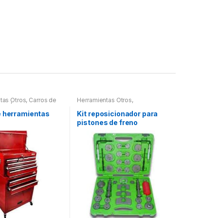
tas Otros
,
Carros de
Herramientas Otros
,
tas | Bancos
Herramientas Frenos y
Refrigeración
e herramientas
Kit reposicionador para
pistones de freno