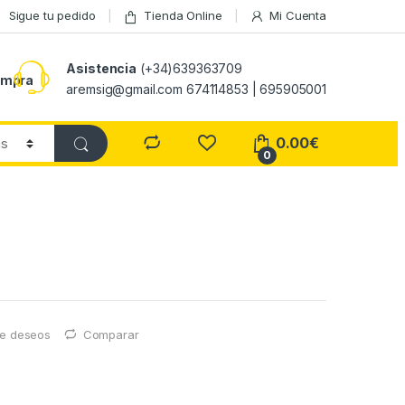
Sigue tu pedido
Tienda Online
Mi Cuenta
Asistencia
(+34)639363709
ompra
aremsig@gmail.com 674114853 | 695905001
0.00
€
0
 de deseos
Comparar