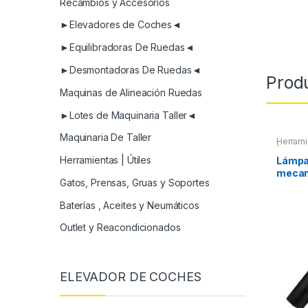
Recambios y Accesorios
►Elevadores de Coches◄
►Equilibradoras De Ruedas◄
►Desmontadoras De Ruedas◄
Prod
Maquinas de Alineación Ruedas
►Lotes de Maquinaria Taller◄
Maquinaria De Taller
Herrami
| Linter
Herramientas | Útiles
Lámpar
mecan
Gatos, Prensas, Gruas y Soportes
Baterías , Aceites y Neumáticos
Outlet y Reacondicionados
ELEVADOR DE COCHES