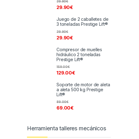
39.90
€
29.90
€
Juego de 2 caballetes de
3 toneladas Prestige Lift®
39.90
€
29.90
€
Compresor de muelles
hidráulico 2 toneladas
Prestige Lift®
159.00
€
129.00
€
Soporte de motor de aleta
a aleta 500 kg Prestige
Lift®
89.00
€
69.00
€
Herramienta talleres mecánicos