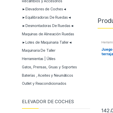
Recambios y Accesorios
►Elevadores de Coches◄
►Equilibradoras De Ruedas◄
Prod
►Desmontadoras De Ruedas◄
Maquinas de Alineación Ruedas
►Lotes de Maquinaria Taller◄
Herrami
Roscas,
Maletin
Juego
Maquinaria De Taller
Extract
terraj
otros
Herramientas | Útiles
Gatos, Prensas, Gruas y Soportes
Baterías , Aceites y Neumáticos
Outlet y Reacondicionados
ELEVADOR DE COCHES
142.