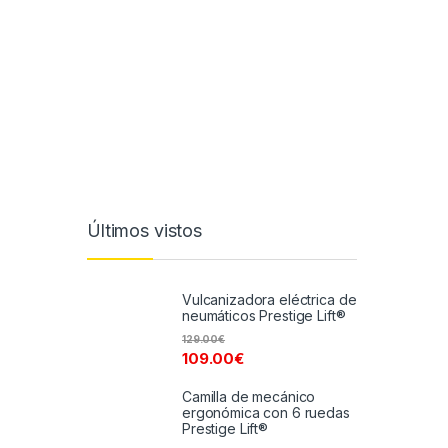
Últimos vistos
Vulcanizadora eléctrica de
neumáticos Prestige Lift®
129.00
€
109.00
€
Camilla de mecánico
ergonómica con 6 ruedas
Prestige Lift®