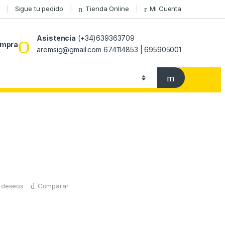
Sigue tu pedido
Tienda Online
Mi Cuenta
Asistencia
(+34)639363709
ompra
aremsig@gmail.com 674114853 | 695905001
e deseos
Comparar