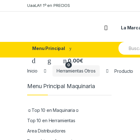
Skip
Skip
UaaLA!! 1º en PRECIOS
to
to
navigation
content
La Marc
Search
Menu Principal
for:
0.00
€
0
Inicio
Herramientas Otros
Producto
Menu Principal Maquinaria
☺Top 10 en Maquinaria☺
Top 10 en Herramientas
Area Distribuidores