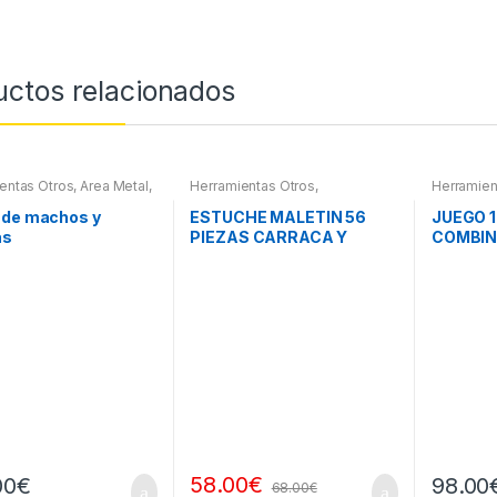
uctos relacionados
entas Otros
,
Area Metal,
Herramientas Otros
,
Herramien
 Herramientas
,
Herramientas De Mano
,
Herramie
es Herramientas,
Herramientas De Mano
,
Herramie
 de machos y
ESTUCHE MALETIN 56
JUEGO 1
ores, Compresímetros,
Maletines Herramientas,
as
PIEZAS CARRACA Y
COMBI
Extractores, Compresímetros,
otros
VASOS PEQUEÑOS
ARTICU
58.00
€
00
€
98.00
68.00
€