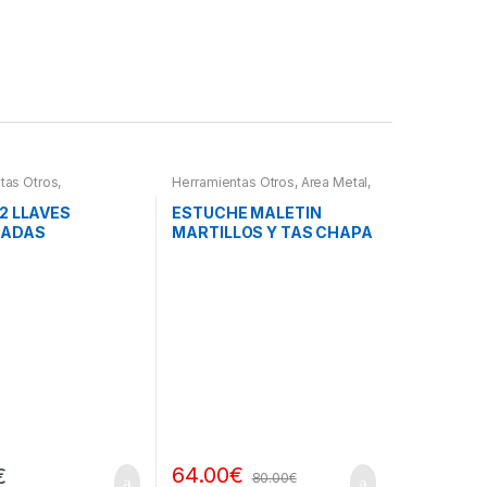
tas Otros
,
Herramientas Otros
,
Area Metal,
ntas De Mano
,
Roscas, Herramientas
,
Chapa y
ntas De Mano
Pintura
,
Maletines Herramientas,
2 LLAVES
ESTUCHE MALETIN
Extractores, Compresímetros,
NADAS
MARTILLOS Y TAS CHAPA
otros
LADAS
Y PINTURA
64.00
€
€
80.00
€