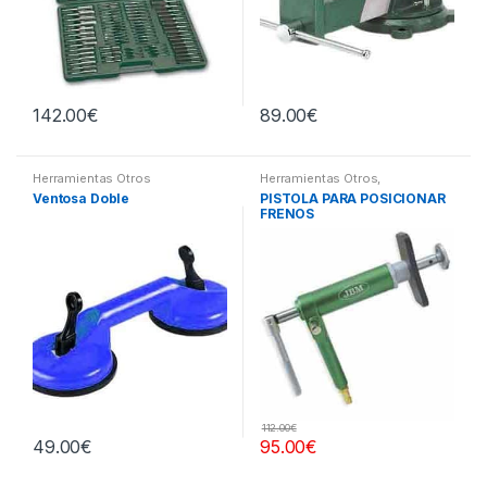
142.00
€
89.00
€
Herramientas Otros
Herramientas Otros
,
Herramientas Frenos y
Ventosa Doble
PISTOLA PARA POSICIONAR
Refrigeración
FRENOS
112.00
€
49.00
€
95.00
€