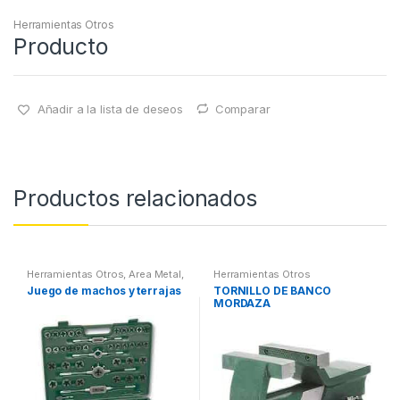
Herramientas Otros
Producto
Añadir a la lista de deseos
Comparar
Productos relacionados
Herramientas Otros
,
Area Metal,
Herramientas Otros
Roscas, Herramientas
,
Juego de machos y terrajas
TORNILLO DE BANCO
Maletines Herramientas,
MORDAZA
Extractores, Compresímetros,
otros