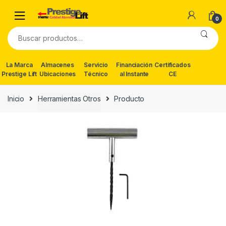
Skip
Skip
to
to
0
navigation
content
Buscar
por:
La Marca
Almacenes
Servicio
Financiación
Certificados
Prestige Lift
Ubicaciones
Técnico
al Instante
CE
Inicio
Herramientas Otros
Producto