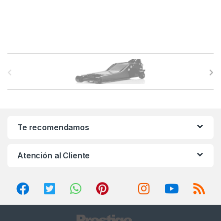
B
r
a
n
Te recomendamos
d
Atención al Cliente
s
C
a
r