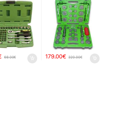
€
179.00
€
68.00
€
320.00
€