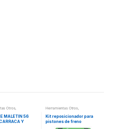
tas Otros
,
Herramientas Otros
,
ntas De Mano
,
Herramientas Frenos y
ntas De Mano
,
Refrigeración
E MALETIN 56
Kit reposicionador para
 Herramientas,
 CARRACA Y
pistones de freno
es, Compresímetros,
PEQUEÑOS