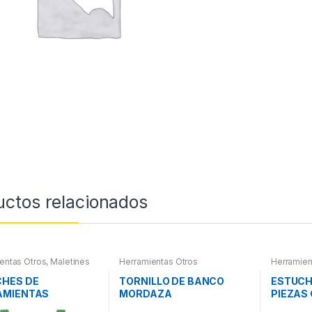
uctos relacionados
entas Otros
,
Maletines
Herramientas Otros
Herramien
entas, Extractores,
Herramie
ímetros, otros
Herramie
CHES DE
TORNILLO DE BANCO
ESTUCH
Maletines
AMIENTAS
MORDAZA
PIEZAS
Extractor
otros
VASOS 