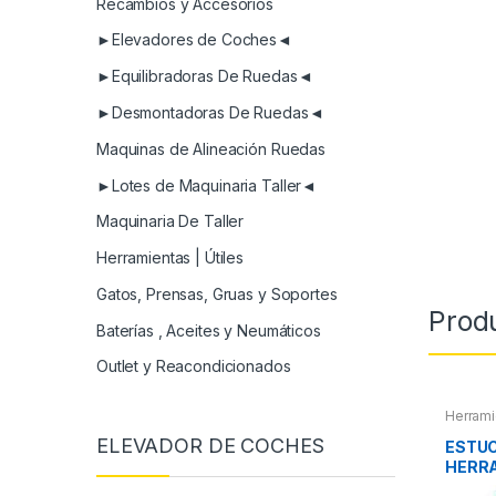
Recambios y Accesorios
►Elevadores de Coches◄
►Equilibradoras De Ruedas◄
►Desmontadoras De Ruedas◄
Maquinas de Alineación Ruedas
►Lotes de Maquinaria Taller◄
Maquinaria De Taller
Herramientas | Útiles
Gatos, Prensas, Gruas y Soportes
Prod
Baterías , Aceites y Neumáticos
Outlet y Reacondicionados
Herrami
Herrami
ELEVADOR DE COCHES
Compres
ESTU
HERR