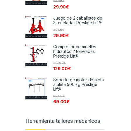
39.90
€
29.90
€
Juego de 2 caballetes de
3 toneladas Prestige Lift®
39.90
€
29.90
€
Compresor de muelles
hidráulico 2 toneladas
Prestige Lift®
159.00
€
129.00
€
Soporte de motor de aleta
a aleta 500 kg Prestige
Lift®
89.00
€
69.00
€
Herramienta talleres mecánicos