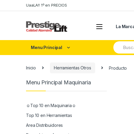
Skip
Skip
UaaLA!! 1º en PRECIOS
to
to
navigation
content
La Marc
Search
Menu Principal
for:
Inicio
Herramientas Otros
Producto
Menu Principal Maquinaria
☺Top 10 en Maquinaria☺
Top 10 en Herramientas
Area Distribuidores