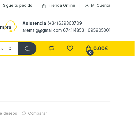
Sigue tu pedido
Tienda Online
Mi Cuenta
Asistencia
(+34)639363709
ompra
aremsig@gmail.com 674114853 | 695905001
0.00
€
0
 de deseos
Comparar