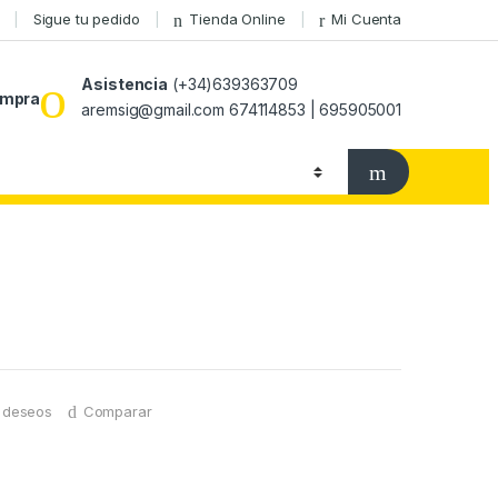
Sigue tu pedido
Tienda Online
Mi Cuenta
Asistencia
(+34)639363709
ompra
aremsig@gmail.com 674114853 | 695905001
e deseos
Comparar