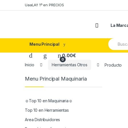
Skip
Skip
UaaLA!! 1º en PRECIOS
to
to
navigation
content
La Marc
Search
Menu Principal
for:
0.00
€
0
Inicio
Herramientas Otros
Producto
Menu Principal Maquinaria
☺Top 10 en Maquinaria☺
Top 10 en Herramientas
Area Distribuidores