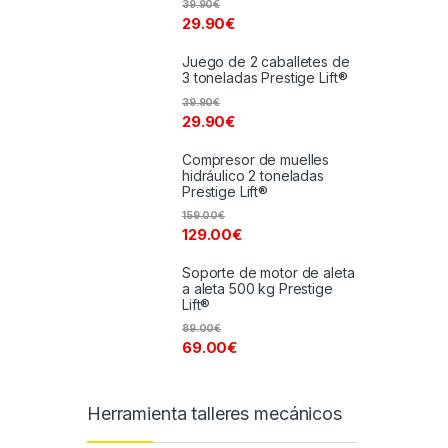
39.90
€
29.90
€
Juego de 2 caballetes de
3 toneladas Prestige Lift®
39.90
€
29.90
€
Compresor de muelles
hidráulico 2 toneladas
Prestige Lift®
159.00
€
129.00
€
Soporte de motor de aleta
a aleta 500 kg Prestige
Lift®
89.00
€
69.00
€
Herramienta talleres mecánicos