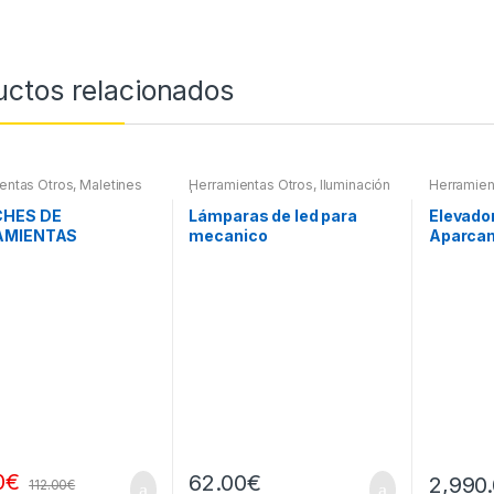
uctos relacionados
entas Otros
,
Maletines
Herramientas Otros
,
Iluminación
Herramien
entas, Extractores,
| Linternas Led
ímetros, otros
CHES DE
Lámparas de led para
Elevado
AMIENTAS
mecanico
Aparcam
0
€
62.00
€
2,990
112.00
€