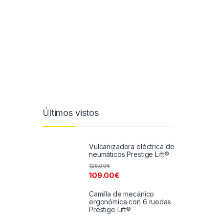
Últimos vistos
Vulcanizadora eléctrica de
neumáticos Prestige Lift®
129.00
€
109.00
€
Camilla de mecánico
ergonómica con 6 ruedas
Prestige Lift®