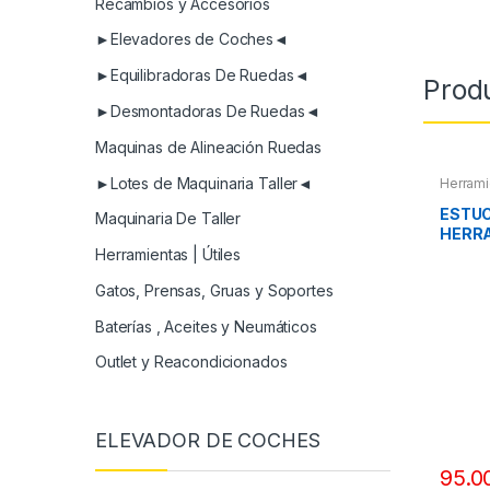
Recambios y Accesorios
►Elevadores de Coches◄
►Equilibradoras De Ruedas◄
Prod
►Desmontadoras De Ruedas◄
Maquinas de Alineación Ruedas
►Lotes de Maquinaria Taller◄
Herrami
Herrami
Compres
ESTU
Maquinaria De Taller
HERR
Herramientas | Útiles
Gatos, Prensas, Gruas y Soportes
Baterías , Aceites y Neumáticos
Outlet y Reacondicionados
ELEVADOR DE COCHES
95.0