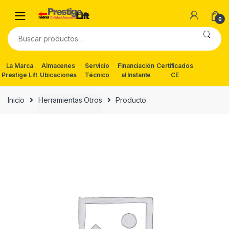
Skip
Skip
to
to
0
navigation
content
Buscar
por:
La Marca
Almacenes
Servicio
Financiación
Certificados
Prestige Lift
Ubicaciones
Técnico
al Instante
CE
Inicio
Herramientas Otros
Producto