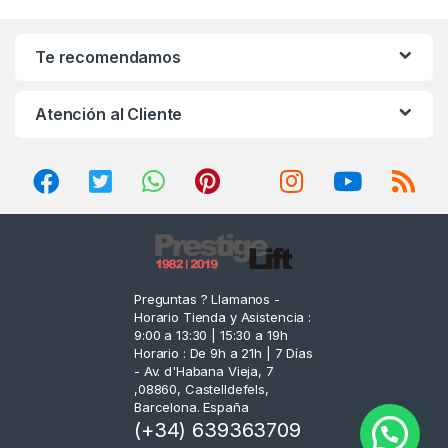
a
n
Te recomendamos
d
Atención al Cliente
s
C
a
r
o
Preguntas ? Llamanos -
Horario Tienda y Asistencia :
u
9:00 a 13:30 | 15:30 a 19h
Horario : De 9h a 21h | 7 Días
s
- Av. d'Habana Vieja, 7
,08860, Castelldefels,
e
Barcelona. España
(+34) 639363709
l