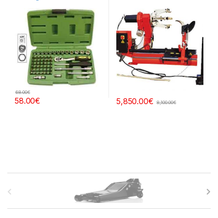
Extractores, Compresímetros,
PEQUEÑOS
otros
68.00
€
58.00
€
5,850.00
€
8,100.00
€
B
r