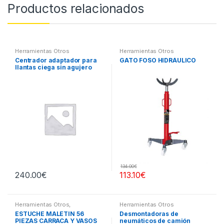
Productos relacionados
Herramientas Otros
Herramientas Otros
Centrador adaptador para
GATO FOSO HIDRÁULICO
llantas ciega sin agujero
central
134.00
€
240.00
€
113.10
€
Herramientas Otros
,
Herramientas Otros
Herramientas De Mano
,
ESTUCHE MALETIN 56
Desmontadoras de
Herramientas De Mano
,
PIEZAS CARRACA Y VASOS
neumáticos de camión
Maletines Herramientas,