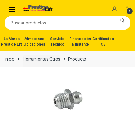
Skip
Skip
to
to
0
navigation
content
Buscar
por:
La Marca
Almacenes
Servicio
Financiación
Certificados
Prestige Lift
Ubicaciones
Técnico
al Instante
CE
Inicio
Herramientas Otros
Producto