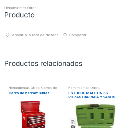
Herramientas Otros
Producto
Añadir a la lista de deseos
Comparar
Productos relacionados
Herramientas Otros
,
Carros de
Herramientas Otros
,
Herramientas | Bancos
Herramientas De Mano
,
Carro de herramientas
ESTUCHE MALETIN 56
Herramientas De Mano
,
PIEZAS CARRACA Y VASOS
Maletines Herramientas,
Extractores, Compresímetros,
PEQUEÑOS
otros