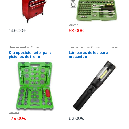
68.00
€
149.00
€
58.00
€
Herramientas Otros
,
Herramientas Otros
,
Iluminación
Herramientas Frenos y
| Linternas Led
Kit reposicionador para
Lámparas de led para
Refrigeración
pistones de freno
mecanico
320.00
€
179.00
€
62.00
€