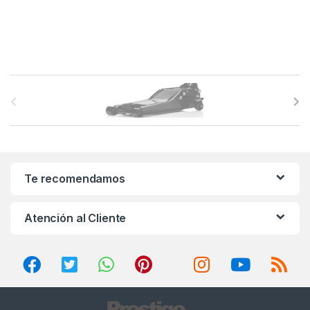
B
r
a
n
Te recomendamos
d
Atención al Cliente
s
C
a
r