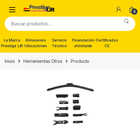
Skip
Skip
to
to
0
navigation
content
Buscar
por:
La Marca
Almacenes
Servicio
Financiación
Certificados
Prestige Lift
Ubicaciones
Técnico
al Instante
CE
Inicio
Herramientas Otros
Producto