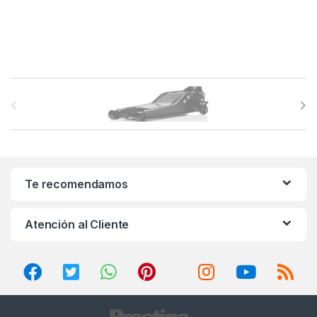
B
r
a
n
Te recomendamos
d
Atención al Cliente
s
C
a