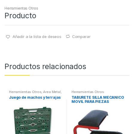
Herramientas Otros
Producto
Añadir a la lista de deseos
Comparar
Productos relacionados
Herramientas Otros
,
Area Metal,
Herramientas Otros
Roscas, Herramientas
,
Juego de machos y terrajas
TABURETE SILLA MECANICO
Maletines Herramientas,
MOVIL PARA PIEZAS
Extractores, Compresímetros,
otros