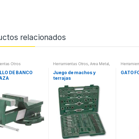
uctos relacionados
entas Otros
Herramientas Otros
,
Area Metal,
Herramien
Roscas, Herramientas
,
Maletines Herramientas,
LLO DE BANCO
Juego de machos y
GATO F
Extractores, Compresímetros,
AZA
terrajas
otros