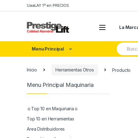
Skip
Skip
UaaLA!! 1º en PRECIOS
to
to
navigation
content
La Marc
Search
Menu Principal
for:
Inicio
Herramientas Otros
Producto
Menu Principal Maquinaria
☺Top 10 en Maquinaria☺
Top 10 en Herramientas
Area Distribuidores