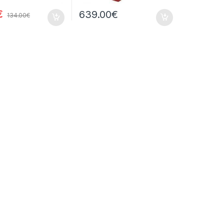
€
639.00
€
134.00
€