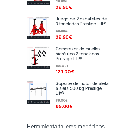
39.90
€
29.90
€
Juego de 2 caballetes de
3 toneladas Prestige Lift®
39.90
€
29.90
€
Compresor de muelles
hidráulico 2 toneladas
Prestige Lift®
159.00
€
129.00
€
Soporte de motor de aleta
a aleta 500 kg Prestige
Lift®
89.00
€
69.00
€
Herramienta talleres mecánicos