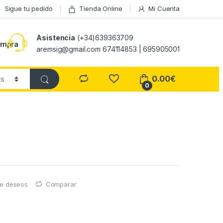
Sigue tu pedido
Tienda Online
Mi Cuenta
Asistencia
(+34)639363709
ompra
aremsig@gmail.com 674114853 | 695905001
0.00
€
0
 de deseos
Comparar