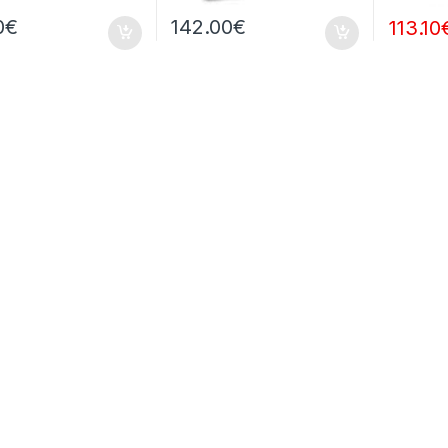
0
€
142.00
€
113.10