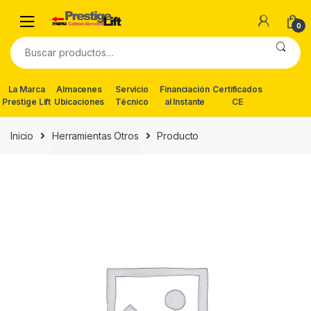
Skip
Skip
to
to
0
navigation
content
Buscar
por:
La Marca
Almacenes
Servicio
Financiación
Certificados
Prestige Lift
Ubicaciones
Técnico
al Instante
CE
Inicio
Herramientas Otros
Producto