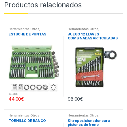
Productos relacionados
Herramientas Otros
,
Herramientas Otros
,
Herramientas De Mano
,
Herramientas De Mano
,
ESTUCHE DE PUNTAS
JUEGO 12 LLAVES
Herramientas De Mano
,
Herramientas De Mano
COMBINADAS ARTICULADAS
Maletines Herramientas,
Extractores, Compresímetros,
otros
68.00
€
44.00
€
98.00
€
Herramientas Otros
Herramientas Otros
,
Herramientas Frenos y
TORNILLO DE BANCO
Kit reposicionador para
Refrigeración
pistones de freno