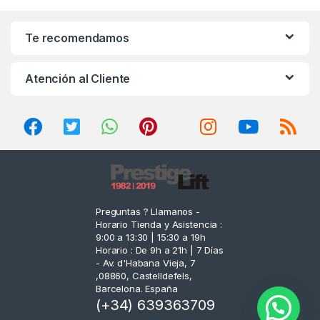
a
n
Te recomendamos
d
Atención al Cliente
s
C
a
r
o
Preguntas ? Llamanos -
Horario Tienda y Asistencia :
u
9:00 a 13:30 | 15:30 a 19h
Horario : De 9h a 21h | 7 Días
s
- Av. d'Habana Vieja, 7
,08860, Castelldefels,
e
Barcelona. España
(+34) 639363709
l