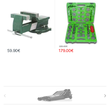
320.00
€
59.90
€
179.00
€
B
r