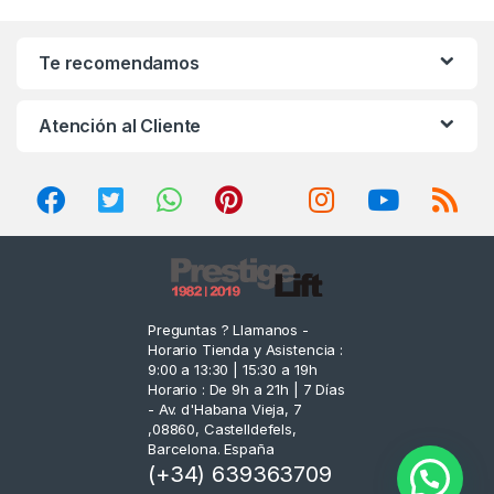
a
n
Te recomendamos
d
Atención al Cliente
s
C
a
r
o
Preguntas ? Llamanos -
Horario Tienda y Asistencia :
u
9:00 a 13:30 | 15:30 a 19h
Horario : De 9h a 21h | 7 Días
s
- Av. d'Habana Vieja, 7
,08860, Castelldefels,
e
Barcelona. España
(+34) 639363709
l