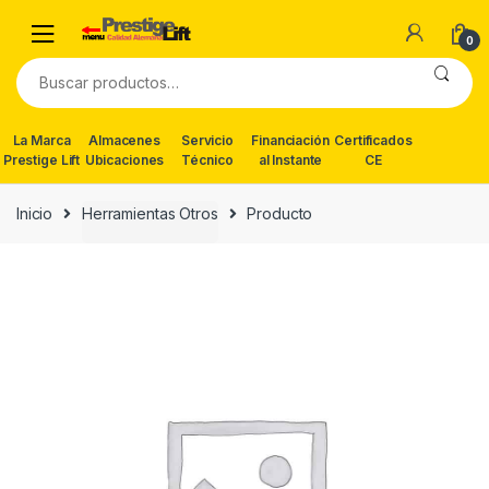
Skip
Skip
to
to
0
navigation
content
Buscar
por:
La Marca
Almacenes
Servicio
Financiación
Certificados
Prestige Lift
Ubicaciones
Técnico
al Instante
CE
Inicio
Herramientas Otros
Producto