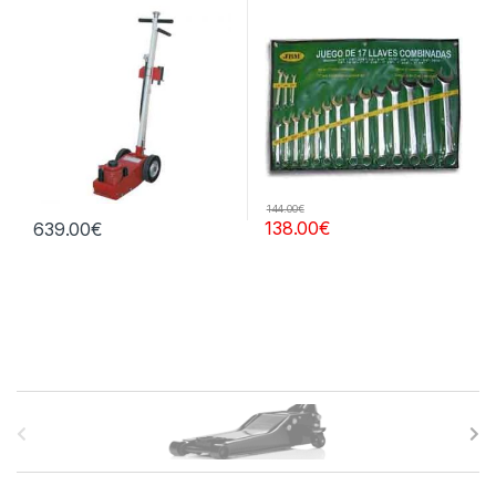
144.00
€
138.00
€
639.00
€
B
r