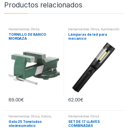
Productos relacionados
Herramientas Otros
Herramientas Otros
,
Iluminación
| Linternas Led
TORNILLO DE BANCO
Lámparas de led para
MORDAZA
mecanico
89.00
€
62.00
€
Herramientas Otros
,
Gatos,
Herramientas Otros
Soportes y Hidraulica
Gato 25 Toneladas
SET DE 17 LLAVES
oleoneumatico
COMBINADAS