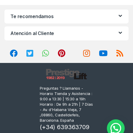
a
n
Te recomendamos
d
Atención al Cliente
s
C
a
r
o
Preguntas ? Llamanos -
Horario Tienda y Asistencia :
u
9:00 a 13:30 | 15:30 a 19h
Horario : De 9h a 21h | 7 Días
s
- Av. d'Habana Vieja, 7
,08860, Castelldefels,
e
Barcelona. España
(+34) 639363709
l