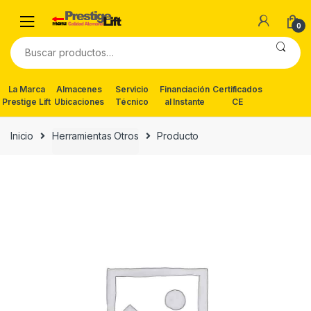
Skip
Skip
to
to
0
navigation
content
Buscar
por:
La Marca
Almacenes
Servicio
Financiación
Certificados
Prestige Lift
Ubicaciones
Técnico
al Instante
CE
Inicio
Herramientas Otros
Producto