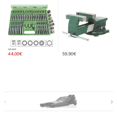
Extractores, Compresímetros,
otros
68.00
€
44.00
€
59.90
€
B
r