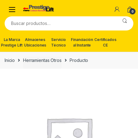
Skip
Skip
to
to
0
navigation
content
Buscar
por:
La Marca
Almacenes
Servicio
Financiación
Certificados
Prestige Lift
Ubicaciones
Técnico
al Instante
CE
Inicio
Herramientas Otros
Producto