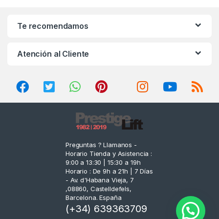
a
n
Te recomendamos
d
Atención al Cliente
s
C
a
r
o
Preguntas ? Llamanos -
Horario Tienda y Asistencia :
u
9:00 a 13:30 | 15:30 a 19h
Horario : De 9h a 21h | 7 Días
s
- Av. d'Habana Vieja, 7
,08860, Castelldefels,
e
Barcelona. España
(+34) 639363709
l