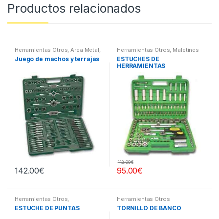
Productos relacionados
Herramientas Otros
,
Area Metal,
Herramientas Otros
,
Maletines
Roscas, Herramientas
,
Herramientas, Extractores,
Juego de machos y terrajas
ESTUCHES DE
Maletines Herramientas,
Compresímetros, otros
HERRAMIENTAS
Extractores, Compresímetros,
otros
112.00
€
142.00
€
95.00
€
Herramientas Otros
,
Herramientas Otros
Herramientas De Mano
,
ESTUCHE DE PUNTAS
TORNILLO DE BANCO
Herramientas De Mano
,
Maletines Herramientas,