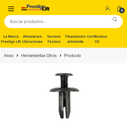
Skip
Skip
to
to
0
navigation
content
Buscar
por:
La Marca
Almacenes
Servicio
Financiación
Certificados
Prestige Lift
Ubicaciones
Técnico
al Instante
CE
Inicio
Herramientas Otros
Producto