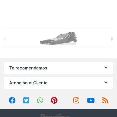
B
r
a
n
Te recomendamos
d
Atención al Cliente
s
C
a