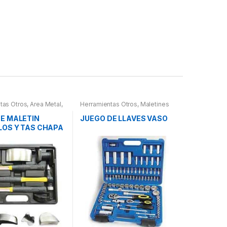
tas Otros
,
Area Metal,
Herramientas Otros
,
Maletines
erramientas
,
Chapa y
Herramientas, Extractores,
letines Herramientas,
Compresímetros, otros
E MALETIN
JUEGO DE LLAVES VASO
es, Compresímetros,
LOS Y TAS CHAPA
URA