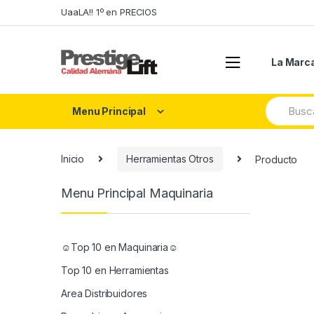
Skip
Skip
UaaLA!! 1º en PRECIOS
to
to
navigation
content
La Marc
Search
Menu Principal
for:
Inicio
Herramientas Otros
Producto
Menu Principal Maquinaria
☺Top 10 en Maquinaria☺
Top 10 en Herramientas
Area Distribuidores