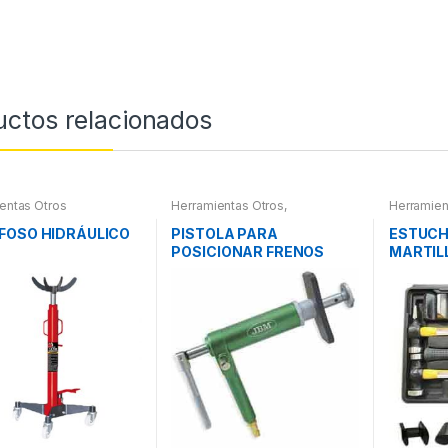
uctos relacionados
entas Otros
Herramientas Otros
,
Herramien
Herramientas Frenos y
Roscas, H
Refrigeración
Pintura
,
Ma
FOSO HIDRÁULICO
PISTOLA PARA
ESTUCH
Extractor
POSICIONAR FRENOS
MARTIL
otros
Y PINT