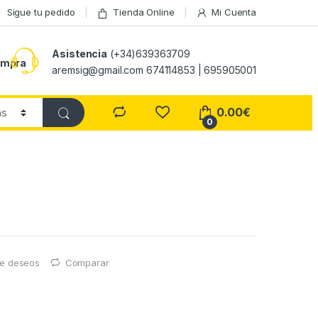
Sigue tu pedido
Tienda Online
Mi Cuenta
Asistencia
(+34)639363709
ompra
aremsig@gmail.com 674114853 | 695905001
0.00
€
0
 de deseos
Comparar