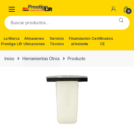
Skip
Skip
to
to
0
navigation
content
Buscar
por:
La Marca
Almacenes
Servicio
Financiación
Certificados
Prestige Lift
Ubicaciones
Técnico
al Instante
CE
Inicio
Herramientas Otros
Producto