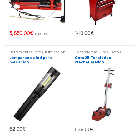
149.00
€
5,850.00
€
8,100.00
€
Herramientas Otros
,
Iluminación
Herramientas Otros
,
Gatos,
| Linternas Led
Soportes y Hidraulica
Lámparas de led para
Gato 25 Toneladas
mecanico
oleoneumatico
62.00
€
639.00
€