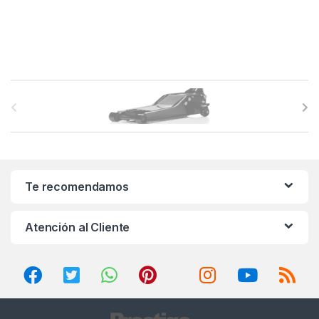
B
r
a
n
Te recomendamos
d
Atención al Cliente
s
C
a