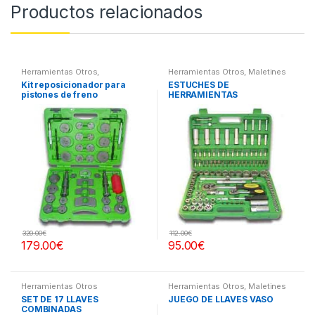
Productos relacionados
Herramientas Otros
,
Herramientas Otros
,
Maletines
Herramientas Frenos y
Herramientas, Extractores,
Kit reposicionador para
ESTUCHES DE
Refrigeración
Compresímetros, otros
pistones de freno
HERRAMIENTAS
320.00
€
112.00
€
179.00
€
95.00
€
Herramientas Otros
Herramientas Otros
,
Maletines
Herramientas, Extractores,
SET DE 17 LLAVES
JUEGO DE LLAVES VASO
Compresímetros, otros
COMBINADAS