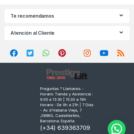
a
n
Te recomendamos
d
Atención al Cliente
s
C
a
r
o
Preguntas ? Llamanos -
Horario Tienda y Asistencia :
u
9:00 a 13:30 | 15:30 a 19h
Horario : De 9h a 21h | 7 Días
s
- Av. d'Habana Vieja, 7
,08860, Castelldefels,
e
Barcelona. España
(+34) 639363709
l