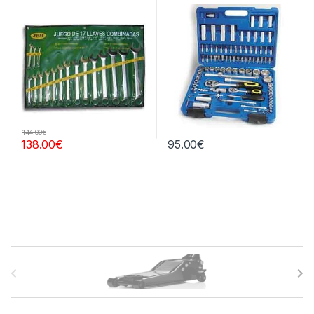
144.00
€
138.00
€
95.00
€
B
r