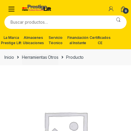
Skip
Skip
to
to
0
navigation
content
Buscar
por:
La Marca
Almacenes
Servicio
Financiación
Certificados
Prestige Lift
Ubicaciones
Técnico
al Instante
CE
Inicio
Herramientas Otros
Producto