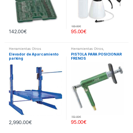
130.00
€
142.00
€
95.00
€
Herramientas Otros
Herramientas Otros
,
Herramientas Frenos y
Elevador de Aparcamiento
PISTOLA PARA POSICIONAR
Refrigeración
parking
FRENOS
112.00
€
95.00
€
2,990.00
€