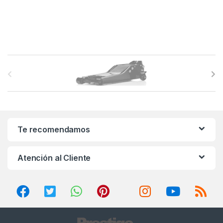
B
r
a
n
Te recomendamos
d
Atención al Cliente
s
C
a