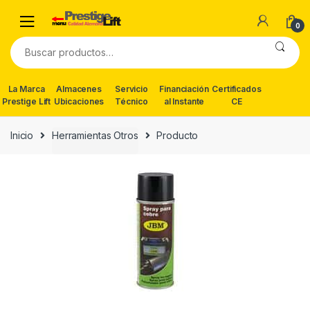
Skip
Skip
to
to
0
navigation
content
Buscar
por:
La Marca
Almacenes
Servicio
Financiación
Certificados
Prestige Lift
Ubicaciones
Técnico
al Instante
CE
Inicio
Herramientas Otros
Producto