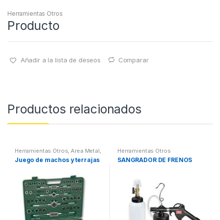
Herramientas Otros
Producto
Añadir a la lista de deseos
Comparar
Productos relacionados
Herramientas Otros
,
Area Metal,
Herramientas Otros
Roscas, Herramientas
,
Juego de machos y terrajas
SANGRADOR DE FRENOS
Maletines Herramientas,
Extractores, Compresímetros,
otros