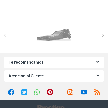
B
r
a
n
Te recomendamos
d
Atención al Cliente
s
C
a
r