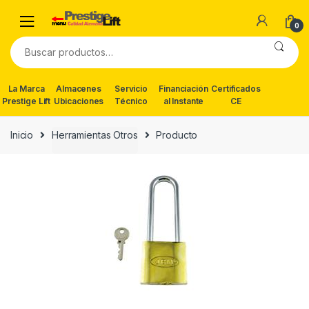
Skip
Skip
to
to
0
navigation
content
Buscar
por:
La Marca
Almacenes
Servicio
Financiación
Certificados
Prestige Lift
Ubicaciones
Técnico
al Instante
CE
Inicio
Herramientas Otros
Producto