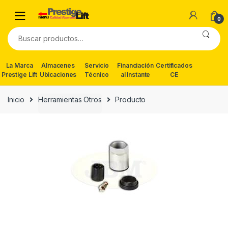
Skip
Skip
to
to
0
navigation
content
Buscar
por:
La Marca
Almacenes
Servicio
Financiación
Certificados
Prestige Lift
Ubicaciones
Técnico
al Instante
CE
Inicio
Herramientas Otros
Producto