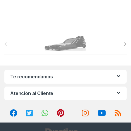
B
r
a
n
Te recomendamos
d
Atención al Cliente
s
C
a