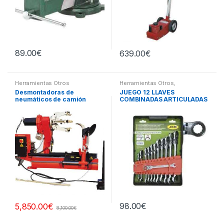
89.00
€
639.00
€
Herramientas Otros
Herramientas Otros
,
Herramientas De Mano
,
Desmontadoras de
JUEGO 12 LLAVES
Herramientas De Mano
neumáticos de camión
COMBINADAS ARTICULADAS
98.00
€
5,850.00
€
8,100.00
€