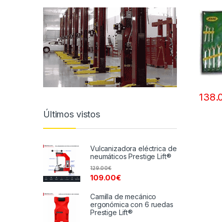
138.
Últimos vistos
Vulcanizadora eléctrica de
neumáticos Prestige Lift®
129.00
€
109.00
€
Camilla de mecánico
ergonómica con 6 ruedas
Prestige Lift®