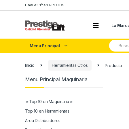
Skip
Skip
UaaLA!! 1º en PRECIOS
to
to
navigation
content
La Marc
Search
Menu Principal
for:
Inicio
Herramientas Otros
Producto
Menu Principal Maquinaria
☺Top 10 en Maquinaria☺
Top 10 en Herramientas
Area Distribuidores