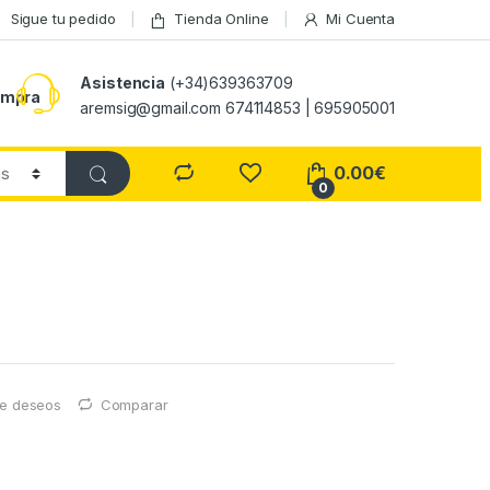
Sigue tu pedido
Tienda Online
Mi Cuenta
Asistencia
(+34)639363709
ompra
aremsig@gmail.com 674114853 | 695905001
0.00
€
0
 de deseos
Comparar