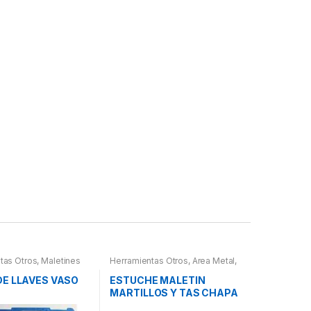
tas Otros
,
Maletines
Herramientas Otros
,
Area Metal,
as, Extractores,
Roscas, Herramientas
,
Chapa y
etros, otros
Pintura
,
Maletines Herramientas,
DE LLAVES VASO
ESTUCHE MALETIN
Extractores, Compresímetros,
MARTILLOS Y TAS CHAPA
otros
Y PINTURA