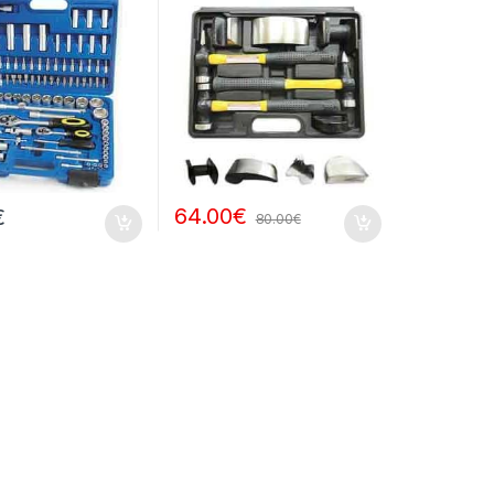
64.00
€
€
80.00
€