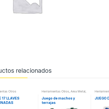
uctos relacionados
entas Otros
Herramientas Otros
,
Area Metal,
Herramien
Roscas, Herramientas
,
Herramient
Maletines Herramientas,
Compresím
E 17 LLAVES
Juego de machos y
JUEGO 
Extractores, Compresímetros,
INADAS
terrajas
otros