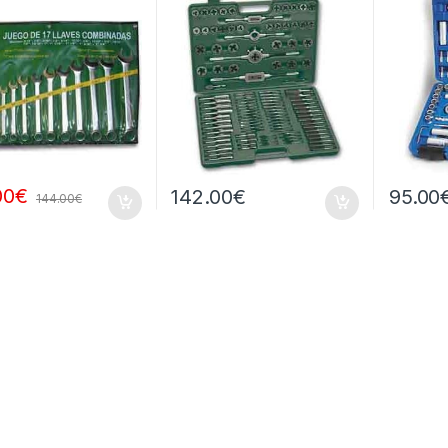
00
€
142.00
€
95.00
144.00
€