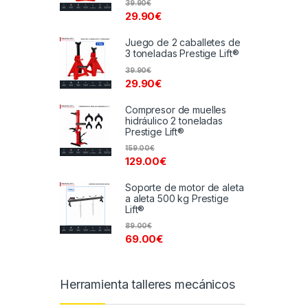
39.90
€
29.90
€
Juego de 2 caballetes de
3 toneladas Prestige Lift®
39.90
€
29.90
€
Compresor de muelles
hidráulico 2 toneladas
Prestige Lift®
159.00
€
129.00
€
Soporte de motor de aleta
a aleta 500 kg Prestige
Lift®
89.00
€
69.00
€
Herramienta talleres mecánicos