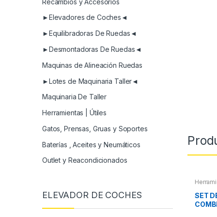
Recambios y Accesorios
►Elevadores de Coches◄
►Equilibradoras De Ruedas◄
►Desmontadoras De Ruedas◄
Maquinas de Alineación Ruedas
►Lotes de Maquinaria Taller◄
Maquinaria De Taller
Herramientas | Útiles
Gatos, Prensas, Gruas y Soportes
Prod
Baterías , Aceites y Neumáticos
Outlet y Reacondicionados
Herrami
ELEVADOR DE COCHES
SET D
COMB