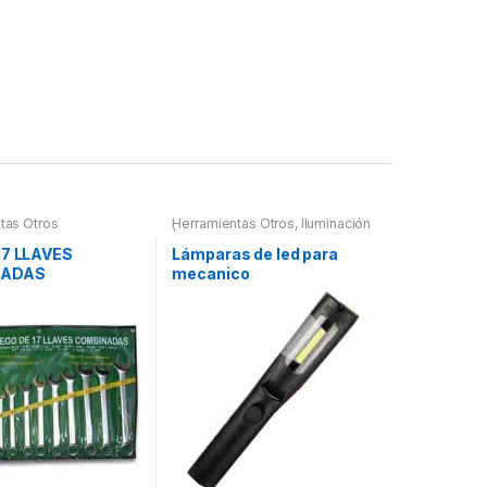
tas Otros
Herramientas Otros
,
Iluminación
| Linternas Led
17 LLAVES
Lámparas de led para
NADAS
mecanico