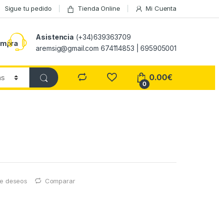
Sigue tu pedido
Tienda Online
Mi Cuenta
Asistencia
(+34)639363709
ompra
aremsig@gmail.com 674114853 | 695905001
0.00
€
0
 de deseos
Comparar