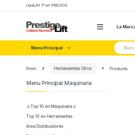
Skip
Skip
UaaLA!! 1º en PRECIOS
to
to
navigation
content
La Marc
Search
Menu Principal
for:
Inicio
Herramientas Otros
Producto
Menu Principal Maquinaria
☺Top 10 en Maquinaria☺
Top 10 en Herramientas
Area Distribuidores