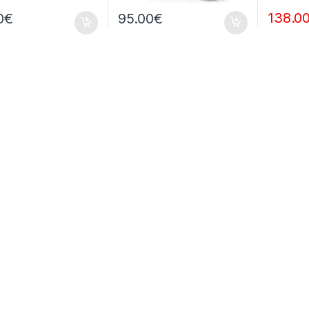
138.0
0
€
95.00
€