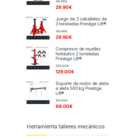
39.90
€
29.90
€
Juego de 2 caballetes de
3 toneladas Prestige Lift®
39.90
€
29.90
€
Compresor de muelles
hidráulico 2 toneladas
Prestige Lift®
159.00
€
129.00
€
Soporte de motor de aleta
a aleta 500 kg Prestige
Lift®
89.00
€
69.00
€
Herramienta talleres mecánicos