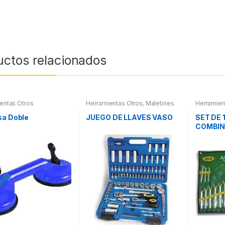
uctos relacionados
entas Otros
Herramientas Otros
,
Maletines
Herramien
Herramientas, Extractores,
Compresímetros, otros
sa Doble
JUEGO DE LLAVES VASO
SET DE 
COMBI