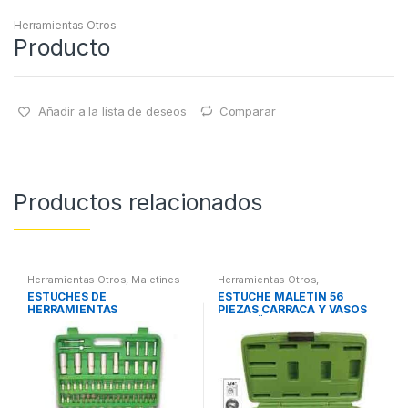
Herramientas Otros
Producto
Añadir a la lista de deseos
Comparar
Productos relacionados
Herramientas Otros
,
Maletines
Herramientas Otros
,
Herramientas, Extractores,
Herramientas De Mano
,
ESTUCHES DE
ESTUCHE MALETIN 56
Compresímetros, otros
Herramientas De Mano
,
HERRAMIENTAS
PIEZAS CARRACA Y VASOS
Maletines Herramientas,
Extractores, Compresímetros,
PEQUEÑOS
otros