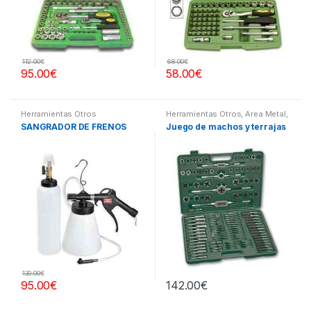
112.00
€
68.00
€
95.00
€
58.00
€
Herramientas Otros
Herramientas Otros
,
Area Metal,
Roscas, Herramientas
,
SANGRADOR DE FRENOS
Juego de machos y terrajas
Maletines Herramientas,
Extractores, Compresímetros,
otros
130.00
€
95.00
€
142.00
€