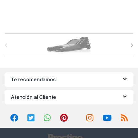
B
r
a
n
Te recomendamos
d
Atención al Cliente
s
C
a
r