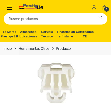
Skip
Skip
to
to
0
navigation
content
Buscar
por:
La Marca
Almacenes
Servicio
Financiación
Certificados
Prestige Lift
Ubicaciones
Técnico
al Instante
CE
Inicio
Herramientas Otros
Producto