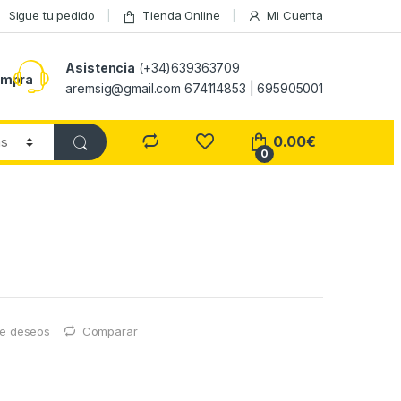
Sigue tu pedido
Tienda Online
Mi Cuenta
Asistencia
(+34)639363709
ompra
aremsig@gmail.com 674114853 | 695905001
0.00
€
0
 de deseos
Comparar