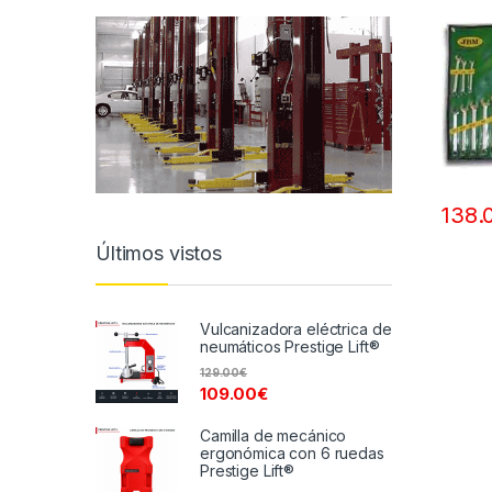
138.
Últimos vistos
Vulcanizadora eléctrica de
neumáticos Prestige Lift®
129.00
€
109.00
€
Camilla de mecánico
ergonómica con 6 ruedas
Prestige Lift®