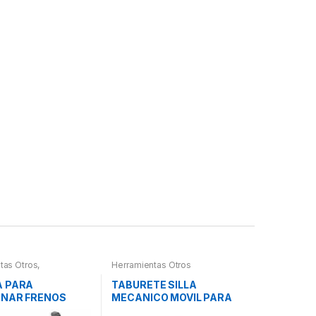
tas Otros
,
Herramientas Otros
tas Frenos y
ción
A PARA
TABURETE SILLA
ONAR FRENOS
MECANICO MOVIL PARA
PIEZAS