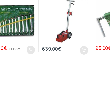
00
€
95.00
639.00
€
144.00
€