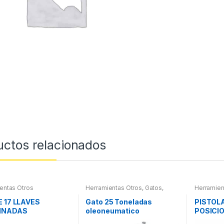
uctos relacionados
entas Otros
Herramientas Otros
,
Gatos,
Herramien
Soportes y Hidraulica
Herramien
Refrigera
E 17 LLAVES
Gato 25 Toneladas
PISTOL
INADAS
oleoneumatico
POSICI