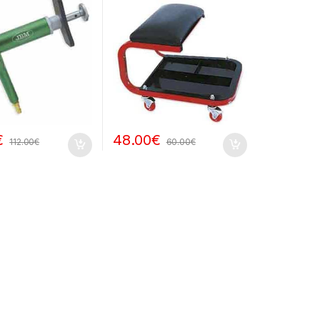
€
48.00
€
112.00
€
60.00
€