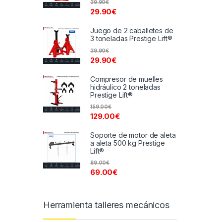
39.90
€
29.90
€
Juego de 2 caballetes de
3 toneladas Prestige Lift®
39.90
€
29.90
€
Compresor de muelles
hidráulico 2 toneladas
Prestige Lift®
159.00
€
129.00
€
Soporte de motor de aleta
a aleta 500 kg Prestige
Lift®
89.00
€
69.00
€
Herramienta talleres mecánicos