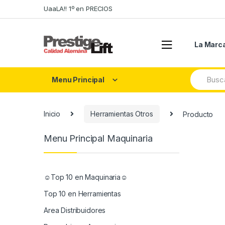
Skip
Skip
UaaLA!! 1º en PRECIOS
to
to
navigation
content
La Marc
Search
Menu Principal
for:
Inicio
Herramientas Otros
Producto
Menu Principal Maquinaria
☺Top 10 en Maquinaria☺
Top 10 en Herramientas
Area Distribuidores