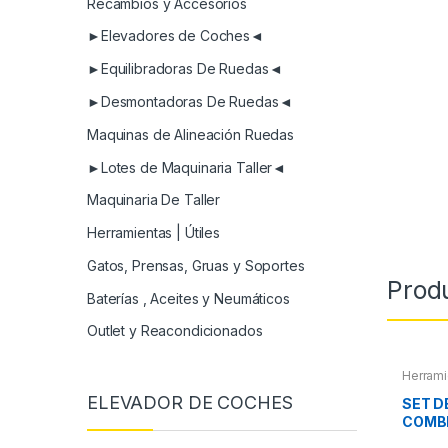
Recambios y Accesorios
►Elevadores de Coches◄
►Equilibradoras De Ruedas◄
►Desmontadoras De Ruedas◄
Maquinas de Alineación Ruedas
►Lotes de Maquinaria Taller◄
Maquinaria De Taller
Herramientas | Útiles
Gatos, Prensas, Gruas y Soportes
Prod
Baterías , Aceites y Neumáticos
Outlet y Reacondicionados
Herrami
ELEVADOR DE COCHES
SET D
COMB