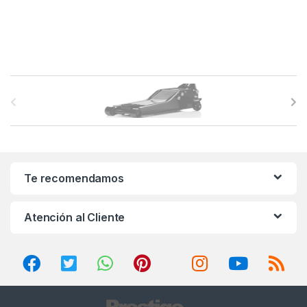
B
r
a
n
Te recomendamos
d
Atención al Cliente
s
C
a