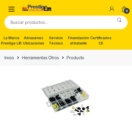
Skip
Skip
to
to
0
navigation
content
Buscar
por:
La Marca
Almacenes
Servicio
Financiación
Certificados
Prestige Lift
Ubicaciones
Técnico
al Instante
CE
Inicio
Herramientas Otros
Producto