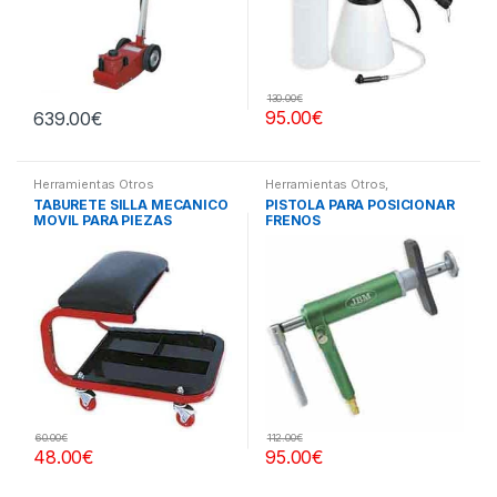
130.00
€
95.00
€
639.00
€
Herramientas Otros
Herramientas Otros
,
Herramientas Frenos y
TABURETE SILLA MECANICO
PISTOLA PARA POSICIONAR
Refrigeración
MOVIL PARA PIEZAS
FRENOS
60.00
€
112.00
€
48.00
€
95.00
€