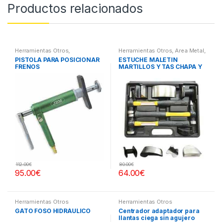
Productos relacionados
Herramientas Otros
,
Herramientas Otros
,
Area Metal,
Herramientas Frenos y
Roscas, Herramientas
,
Chapa y
PISTOLA PARA POSICIONAR
ESTUCHE MALETIN
Refrigeración
Pintura
,
Maletines Herramientas,
FRENOS
MARTILLOS Y TAS CHAPA Y
Extractores, Compresímetros,
otros
PINTURA
112.00
€
80.00
€
95.00
€
64.00
€
Herramientas Otros
Herramientas Otros
GATO FOSO HIDRÁULICO
Centrador adaptador para
llantas ciega sin agujero