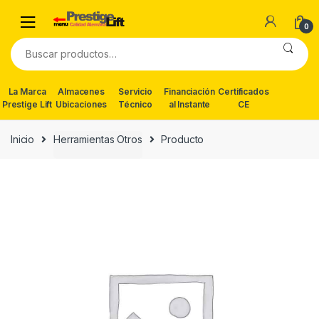
Skip
Skip
to
to
0
navigation
content
Buscar
por:
La Marca
Almacenes
Servicio
Financiación
Certificados
Prestige Lift
Ubicaciones
Técnico
al Instante
CE
Inicio
Herramientas Otros
Producto