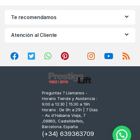
a
n
Te recomendamos
d
Atención al Cliente
s
C
a
r
o
Preguntas ? Llamanos -
Horario Tienda y Asistencia :
u
9:00 a 13:30 | 15:30 a 19h
Horario : De 9h a 21h | 7 Días
s
- Av. d'Habana Vieja, 7
,08860, Castelldefels,
e
Barcelona. España
(+34) 639363709
l