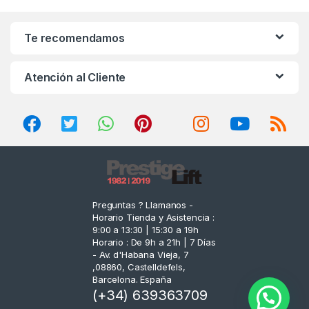
a
n
Te recomendamos
d
Atención al Cliente
s
C
a
r
o
Preguntas ? Llamanos -
Horario Tienda y Asistencia :
u
9:00 a 13:30 | 15:30 a 19h
Horario : De 9h a 21h | 7 Días
s
- Av. d'Habana Vieja, 7
,08860, Castelldefels,
e
Barcelona. España
(+34) 639363709
l