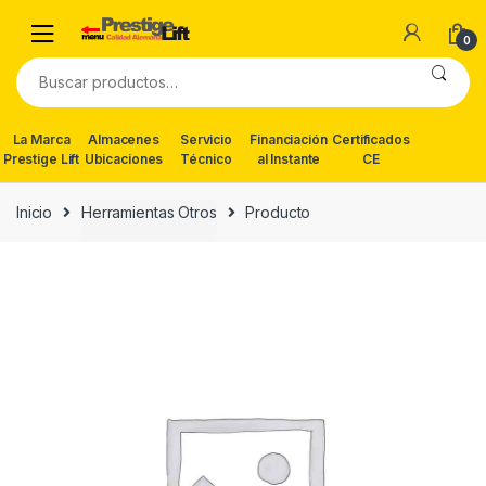
Skip
Skip
to
to
0
navigation
content
Buscar
por:
La Marca
Almacenes
Servicio
Financiación
Certificados
Prestige Lift
Ubicaciones
Técnico
al Instante
CE
Inicio
Herramientas Otros
Producto