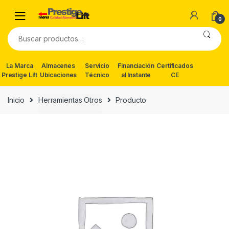
Skip
Skip
to
to
0
navigation
content
Buscar
por:
La Marca
Almacenes
Servicio
Financiación
Certificados
Prestige Lift
Ubicaciones
Técnico
al Instante
CE
Inicio
Herramientas Otros
Producto