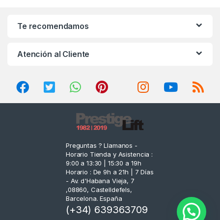
a
n
Te recomendamos
d
Atención al Cliente
s
C
a
r
o
Preguntas ? Llamanos -
Horario Tienda y Asistencia :
u
9:00 a 13:30 | 15:30 a 19h
Horario : De 9h a 21h | 7 Días
s
- Av. d'Habana Vieja, 7
,08860, Castelldefels,
e
Barcelona. España
(+34) 639363709
l