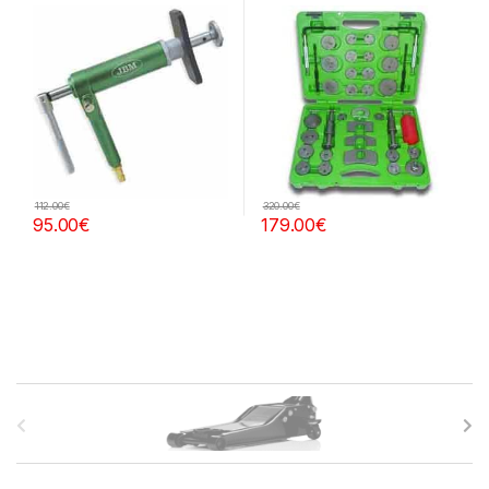
112.00
€
320.00
€
95.00
€
179.00
€
B
r