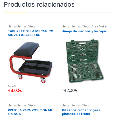
Productos relacionados
Herramientas Otros
Herramientas Otros
,
Area Metal,
Roscas, Herramientas
,
TABURETE SILLA MECANICO
Juego de machos y terrajas
Maletines Herramientas,
MOVIL PARA PIEZAS
Extractores, Compresímetros,
otros
60.00
€
48.00
€
142.00
€
Herramientas Otros
,
Herramientas Otros
,
Herramientas Frenos y
Herramientas Frenos y
PISTOLA PARA POSICIONAR
Kit reposicionador para
Refrigeración
Refrigeración
FRENOS
pistones de freno