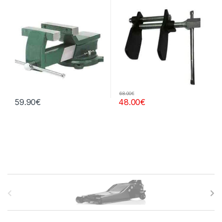
68.00
€
59.90
€
48.00
€
B
r