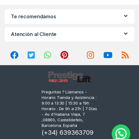
a
n
Te recomendamos
d
Atención al Cliente
s
C
a
r
o
Preguntas ? Llamanos -
Horario Tienda y Asistencia :
u
9:00 a 13:30 | 15:30 a 19h
Horario : De 9h a 21h | 7 Días
s
- Av. d'Habana Vieja, 7
,08860, Castelldefels,
e
Barcelona. España
(+34) 639363709
l