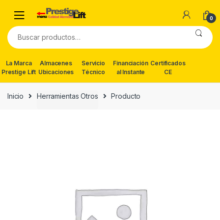
Skip
Skip
to
to
0
navigation
content
Buscar
por:
La Marca
Almacenes
Servicio
Financiación
Certificados
Prestige Lift
Ubicaciones
Técnico
al Instante
CE
Inicio
Herramientas Otros
Producto