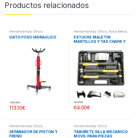
Productos relacionados
Herramientas Otros
Herramientas Otros
,
Area Metal,
Roscas, Herramientas
,
Chapa y
GATO FOSO HIDRÁULICO
ESTUCHE MALETIN
Pintura
,
Maletines Herramientas,
MARTILLOS Y TAS CHAPA Y
Extractores, Compresímetros,
otros
PINTURA
80.00
€
134.00
€
64.00
€
113.10
€
Herramientas Otros
Herramientas Otros
SEPARADOR DE PISTÓN Y
TABURETE SILLA MECANICO
FRENO
MOVIL PARA PIEZAS