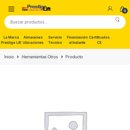
Skip
Skip
to
to
0
navigation
content
Buscar
por:
La Marca
Almacenes
Servicio
Financiación
Certificados
Prestige Lift
Ubicaciones
Técnico
al Instante
CE
Inicio
Herramientas Otros
Producto