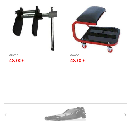
68.00
€
60.00
€
48.00
€
48.00
€
B
r