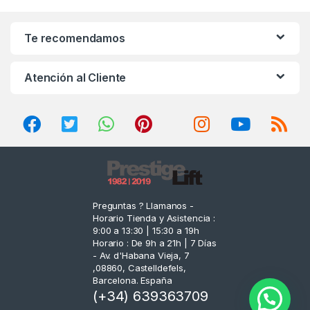
a
n
Te recomendamos
d
Atención al Cliente
s
C
a
r
o
Preguntas ? Llamanos -
Horario Tienda y Asistencia :
u
9:00 a 13:30 | 15:30 a 19h
Horario : De 9h a 21h | 7 Días
s
- Av. d'Habana Vieja, 7
,08860, Castelldefels,
e
Barcelona. España
(+34) 639363709
l