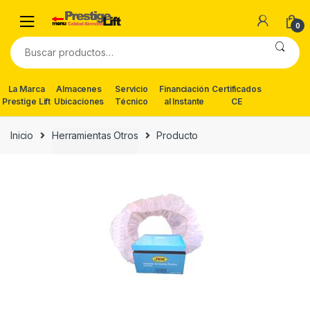
Skip
Skip
to
to
0
navigation
content
Buscar
por:
La Marca
Almacenes
Servicio
Financiación
Certificados
Prestige Lift
Ubicaciones
Técnico
al Instante
CE
Inicio
Herramientas Otros
Producto