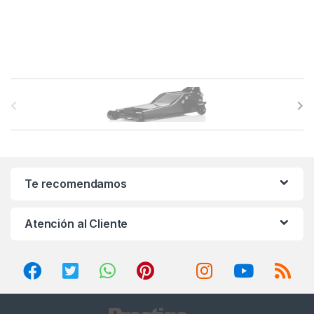
B
r
a
n
Te recomendamos
d
Atención al Cliente
s
C
a