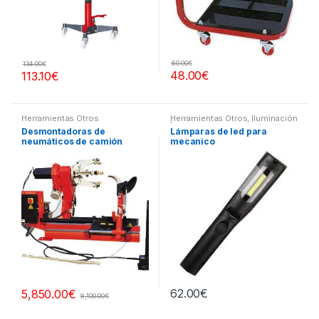
60.00
€
134.00
€
48.00
€
113.10
€
Herramientas Otros
Herramientas Otros
,
Iluminación
| Linternas Led
Desmontadoras de
Lámparas de led para
neumáticos de camión
mecanico
62.00
€
5,850.00
€
8,100.00
€