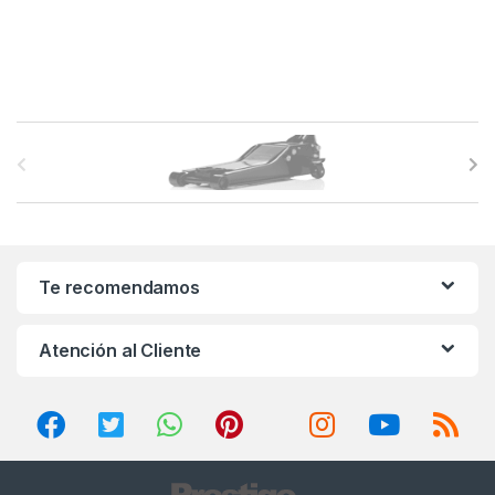
B
r
a
n
Te recomendamos
d
Atención al Cliente
s
C
a