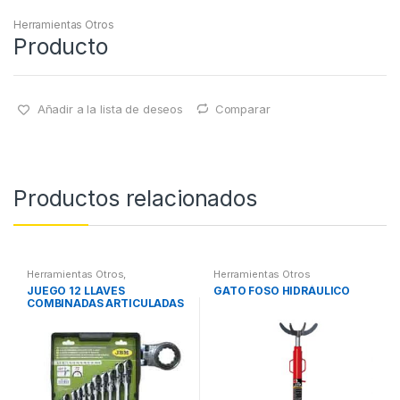
Herramientas Otros
Producto
Añadir a la lista de deseos
Comparar
Productos relacionados
Herramientas Otros
,
Herramientas Otros
Herramientas De Mano
,
JUEGO 12 LLAVES
GATO FOSO HIDRÁULICO
Herramientas De Mano
COMBINADAS ARTICULADAS