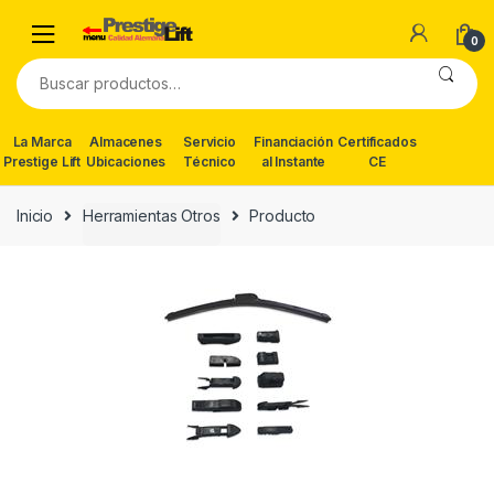
Skip
Skip
to
to
0
navigation
content
Buscar
por:
La Marca
Almacenes
Servicio
Financiación
Certificados
Prestige Lift
Ubicaciones
Técnico
al Instante
CE
Inicio
Herramientas Otros
Producto