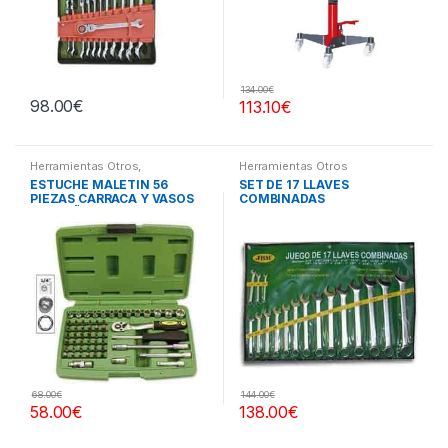
134.00
€
98.00
€
113.10
€
Herramientas Otros
,
Herramientas Otros
Herramientas De Mano
,
ESTUCHE MALETIN 56
SET DE 17 LLAVES
Herramientas De Mano
,
PIEZAS CARRACA Y VASOS
COMBINADAS
Maletines Herramientas,
Extractores, Compresímetros,
PEQUEÑOS
otros
68.00
€
144.00
€
58.00
€
138.00
€