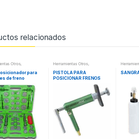
uctos relacionados
entas Otros
,
Herramientas Otros
,
Herramien
entas Frenos y
Herramientas Frenos y
ración
Refrigeración
posicionador para
PISTOLA PARA
SANGRA
es de freno
POSICIONAR FRENOS