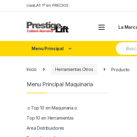
Skip
Skip
UaaLA!! 1º en PRECIOS
to
to
navigation
content
La Marc
Search
Menu Principal
for:
Inicio
Herramientas Otros
Producto
Menu Principal Maquinaria
☺Top 10 en Maquinaria☺
Top 10 en Herramientas
Area Distribuidores