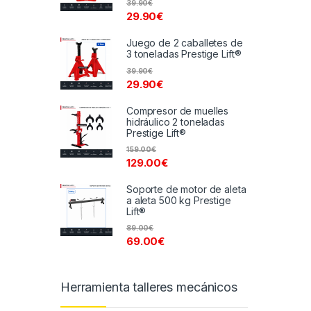
39.90
€
29.90
€
Juego de 2 caballetes de
3 toneladas Prestige Lift®
39.90
€
29.90
€
Compresor de muelles
hidráulico 2 toneladas
Prestige Lift®
159.00
€
129.00
€
Soporte de motor de aleta
a aleta 500 kg Prestige
Lift®
89.00
€
69.00
€
Herramienta talleres mecánicos