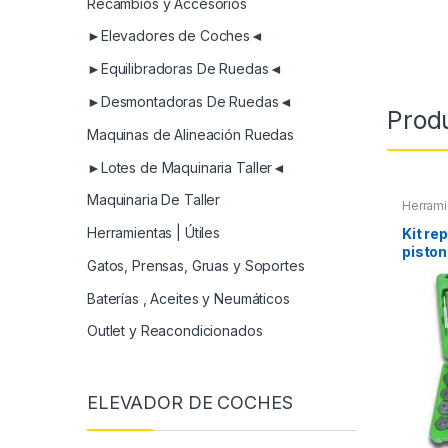
Recambios y Accesorios
►Elevadores de Coches◄
►Equilibradoras De Ruedas◄
►Desmontadoras De Ruedas◄
Prod
Maquinas de Alineación Ruedas
►Lotes de Maquinaria Taller◄
Maquinaria De Taller
Herrami
Herrami
Refrige
Herramientas | Útiles
Kit re
piston
Gatos, Prensas, Gruas y Soportes
Baterías , Aceites y Neumáticos
Outlet y Reacondicionados
ELEVADOR DE COCHES