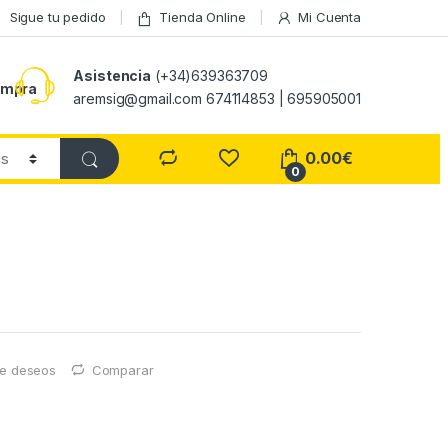
Sigue tu pedido
Tienda Online
Mi Cuenta
Asistencia
(+34)639363709
ompra
aremsig@gmail.com 674114853 | 695905001
0.00
€
0
 de deseos
Comparar