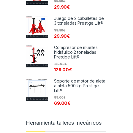
39.90
€
29.90
€
Juego de 2 caballetes de
3 toneladas Prestige Lift®
39.90
€
29.90
€
Compresor de muelles
hidráulico 2 toneladas
Prestige Lift®
159.00
€
129.00
€
Soporte de motor de aleta
a aleta 500 kg Prestige
Lift®
89.00
€
69.00
€
Herramienta talleres mecánicos