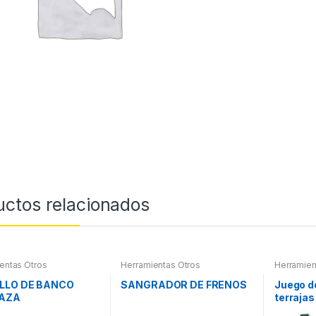
uctos relacionados
entas Otros
Herramientas Otros
Herramien
Roscas, H
Maletines
LLO DE BANCO
SANGRADOR DE FRENOS
Juego d
Extractor
AZA
terrajas
otros