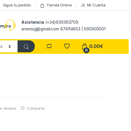
Sigue tu pedido
Tienda Online
Mi Cuenta
Asistencia
(+34)639363709
ompra
aremsig@gmail.com 674114853 | 695905001
0.00
€
0
 de deseos
Comparar