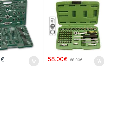
58.00
€
0
€
68.00
€