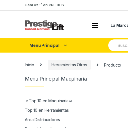
Skip
Skip
UaaLA!! 1º en PRECIOS
to
to
navigation
content
La Marc
Search
Menu Principal
for:
Inicio
Herramientas Otros
Producto
Menu Principal Maquinaria
☺Top 10 en Maquinaria☺
Top 10 en Herramientas
Area Distribuidores