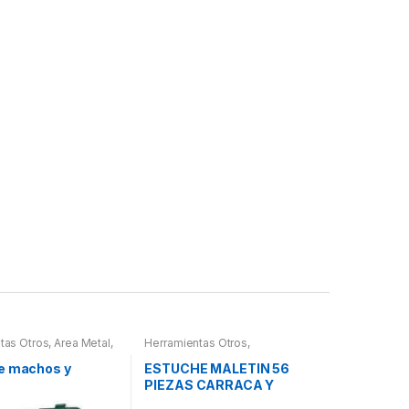
tas Otros
,
Area Metal,
Herramientas Otros
,
erramientas
,
Herramientas De Mano
,
 Herramientas,
Herramientas De Mano
,
e machos y
ESTUCHE MALETIN 56
es, Compresímetros,
Maletines Herramientas,
PIEZAS CARRACA Y
Extractores, Compresímetros,
otros
VASOS PEQUEÑOS