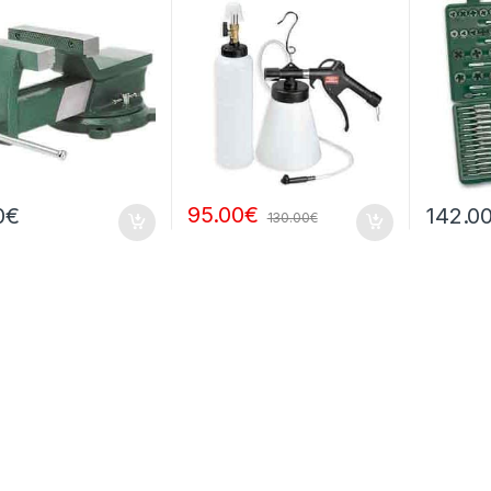
95.00
€
0
€
142.0
130.00
€