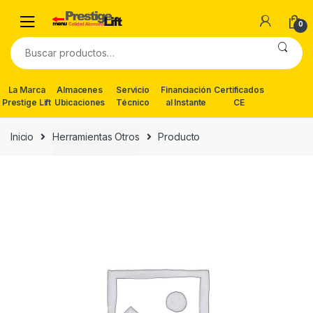
Skip
Skip
to
to
0
navigation
content
Buscar
por:
La Marca
Almacenes
Servicio
Financiación
Certificados
Prestige Lift
Ubicaciones
Técnico
al Instante
CE
Inicio
Herramientas Otros
Producto