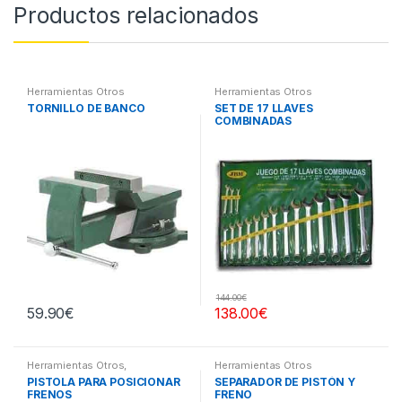
Productos relacionados
Herramientas Otros
Herramientas Otros
TORNILLO DE BANCO
SET DE 17 LLAVES
COMBINADAS
144.00
€
59.90
€
138.00
€
Herramientas Otros
,
Herramientas Otros
Herramientas Frenos y
PISTOLA PARA POSICIONAR
SEPARADOR DE PISTÓN Y
Refrigeración
FRENOS
FRENO