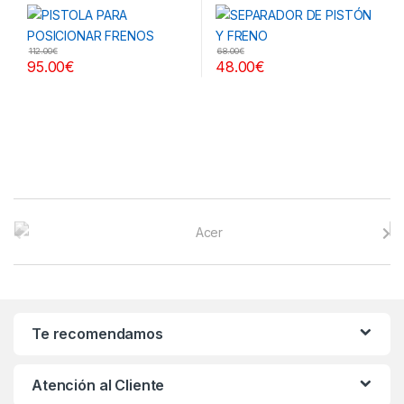
112.00
€
68.00
€
95.00
€
48.00
€
B
r
a
n
Te recomendamos
d
Atención al Cliente
s