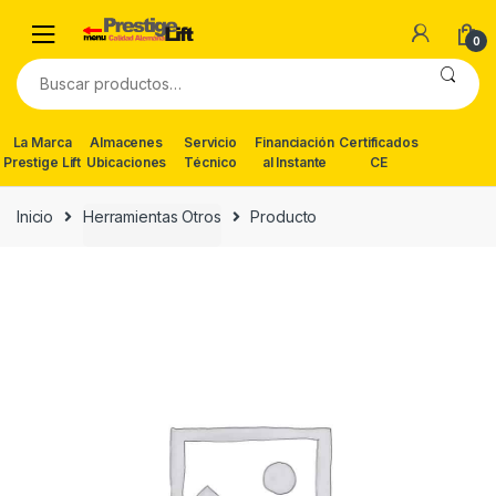
Skip
Skip
to
to
0
navigation
content
Buscar
por:
La Marca
Almacenes
Servicio
Financiación
Certificados
Prestige Lift
Ubicaciones
Técnico
al Instante
CE
Inicio
Herramientas Otros
Producto