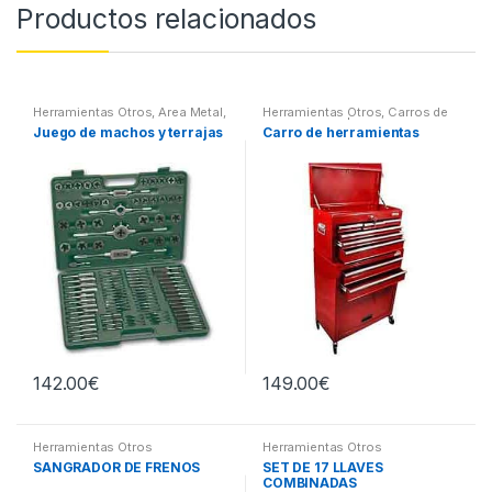
Productos relacionados
Herramientas Otros
,
Area Metal,
Herramientas Otros
,
Carros de
Roscas, Herramientas
,
Herramientas | Bancos
Juego de machos y terrajas
Carro de herramientas
Maletines Herramientas,
Extractores, Compresímetros,
otros
142.00
€
149.00
€
Herramientas Otros
Herramientas Otros
SANGRADOR DE FRENOS
SET DE 17 LLAVES
COMBINADAS