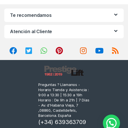
a
n
Te recomendamos
d
Atención al Cliente
s
C
a
r
o
Preguntas ? Llamanos -
Horario Tienda y Asistencia :
u
9:00 a 13:30 | 15:30 a 19h
Horario : De 9h a 21h | 7 Días
s
- Av. d'Habana Vieja, 7
,08860, Castelldefels,
e
Barcelona. España
(+34) 639363709
l