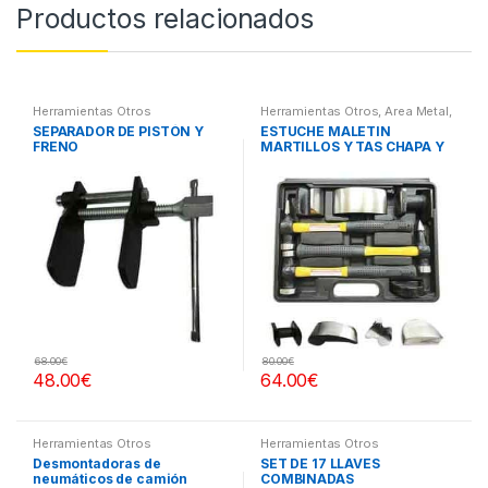
Productos relacionados
Herramientas Otros
Herramientas Otros
,
Area Metal,
Roscas, Herramientas
,
Chapa y
SEPARADOR DE PISTÓN Y
ESTUCHE MALETIN
Pintura
,
Maletines Herramientas,
FRENO
MARTILLOS Y TAS CHAPA Y
Extractores, Compresímetros,
otros
PINTURA
68.00
€
80.00
€
48.00
€
64.00
€
Herramientas Otros
Herramientas Otros
Desmontadoras de
SET DE 17 LLAVES
neumáticos de camión
COMBINADAS