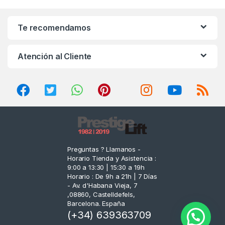
a
n
Te recomendamos
d
Atención al Cliente
s
C
a
r
o
Preguntas ? Llamanos -
Horario Tienda y Asistencia :
u
9:00 a 13:30 | 15:30 a 19h
Horario : De 9h a 21h | 7 Días
s
- Av. d'Habana Vieja, 7
,08860, Castelldefels,
e
Barcelona. España
(+34) 639363709
l