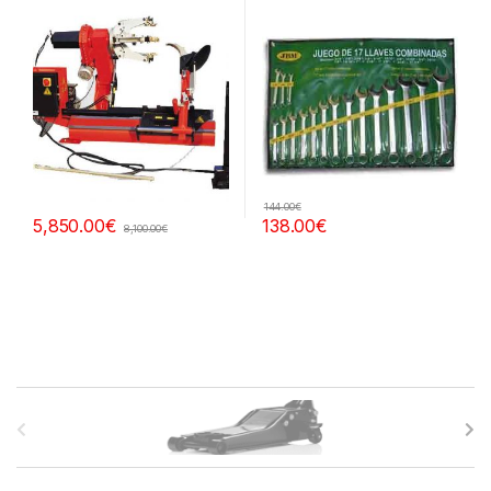
144.00
€
138.00
€
5,850.00
€
8,100.00
€
B
r