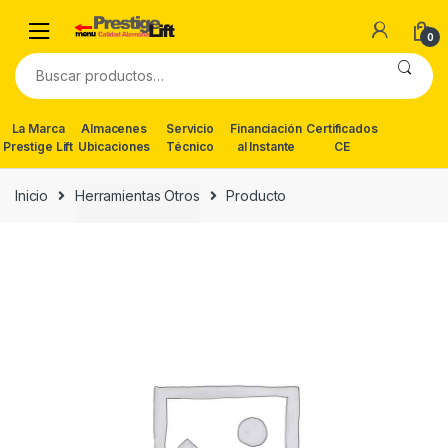
Skip
Skip
to
to
0
navigation
content
Buscar
por:
La Marca
Almacenes
Servicio
Financiación
Certificados
Prestige Lift
Ubicaciones
Técnico
al Instante
CE
Inicio
Herramientas Otros
Producto