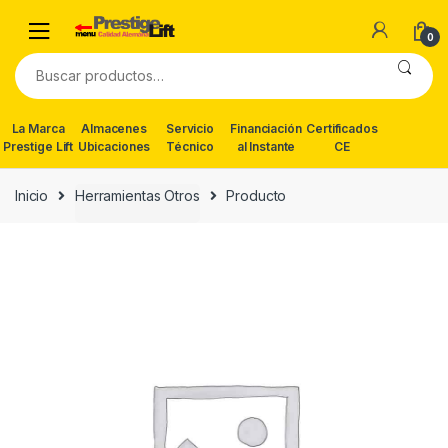
Skip
Skip
to
to
0
navigation
content
Buscar
por:
La Marca
Almacenes
Servicio
Financiación
Certificados
Prestige Lift
Ubicaciones
Técnico
al Instante
CE
Inicio
Herramientas Otros
Producto