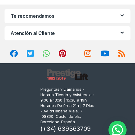
a
n
Te recomendamos
d
Atención al Cliente
s
C
a
r
o
Preguntas ? Llamanos -
Horario Tienda y Asistencia :
u
9:00 a 13:30 | 15:30 a 19h
Horario : De 9h a 21h | 7 Días
s
- Av. d'Habana Vieja, 7
,08860, Castelldefels,
e
Barcelona. España
(+34) 639363709
l