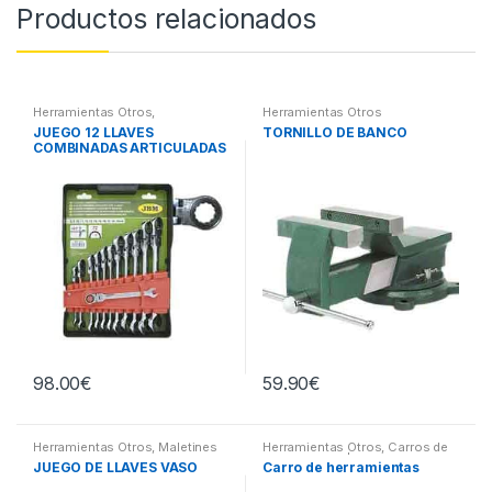
Productos relacionados
Herramientas Otros
,
Herramientas Otros
Herramientas De Mano
,
JUEGO 12 LLAVES
TORNILLO DE BANCO
Herramientas De Mano
COMBINADAS ARTICULADAS
98.00
€
59.90
€
Herramientas Otros
,
Maletines
Herramientas Otros
,
Carros de
Herramientas, Extractores,
Herramientas | Bancos
JUEGO DE LLAVES VASO
Carro de herramientas
Compresímetros, otros