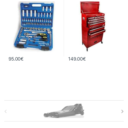
95.00
€
149.00
€
B
r