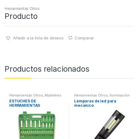
Herramientas Otros
Producto
Añadir a la lista de deseos
Comparar
Productos relacionados
Herramientas Otros
,
Maletines
Herramientas Otros
,
Iluminación
Herramientas, Extractores,
| Linternas Led
ESTUCHES DE
Lámparas de led para
Compresímetros, otros
HERRAMIENTAS
mecanico