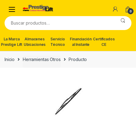
Skip
Skip
to
to
0
navigation
content
Buscar
por:
La Marca
Almacenes
Servicio
Financiación
Certificados
Prestige Lift
Ubicaciones
Técnico
al Instante
CE
Inicio
Herramientas Otros
Producto