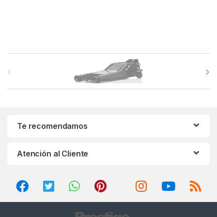
B
r
a
n
Te recomendamos
d
Atención al Cliente
s
C
a