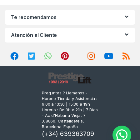
a
n
Te recomendamos
d
Atención al Cliente
s
C
a
r
o
Preguntas ? Llamanos -
Horario Tienda y Asistencia :
u
9:00 a 13:30 | 15:30 a 19h
Horario : De 9h a 21h | 7 Días
s
- Av. d'Habana Vieja, 7
,08860, Castelldefels,
e
Barcelona. España
(+34) 639363709
l