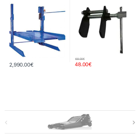
68.00
€
48.00
€
2,990.00
€
B
r