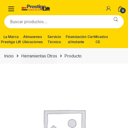
Skip
Skip
to
to
0
navigation
content
Buscar
por:
La Marca
Almacenes
Servicio
Financiación
Certificados
Prestige Lift
Ubicaciones
Técnico
al Instante
CE
Inicio
Herramientas Otros
Producto