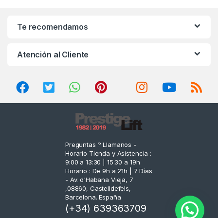
a
n
Te recomendamos
d
Atención al Cliente
s
C
a
r
o
Preguntas ? Llamanos -
Horario Tienda y Asistencia :
u
9:00 a 13:30 | 15:30 a 19h
Horario : De 9h a 21h | 7 Días
s
- Av. d'Habana Vieja, 7
,08860, Castelldefels,
e
Barcelona. España
(+34) 639363709
l