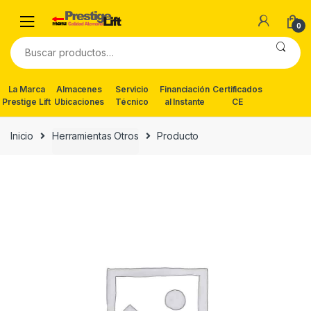
Skip
Skip
to
to
0
navigation
content
Buscar
por:
La Marca
Almacenes
Servicio
Financiación
Certificados
Prestige Lift
Ubicaciones
Técnico
al Instante
CE
Inicio
Herramientas Otros
Producto