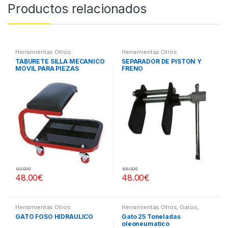
Productos relacionados
Herramientas Otros
Herramientas Otros
TABURETE SILLA MECANICO
SEPARADOR DE PISTÓN Y
MOVIL PARA PIEZAS
FRENO
60.00
€
68.00
€
48.00
€
48.00
€
Herramientas Otros
Herramientas Otros
,
Gatos,
Soportes y Hidraulica
GATO FOSO HIDRÁULICO
Gato 25 Toneladas
oleoneumatico