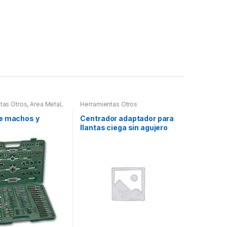
tas Otros
,
Area Metal,
Herramientas Otros
erramientas
,
 Herramientas,
e machos y
Centrador adaptador para
es, Compresímetros,
llantas ciega sin agujero
central