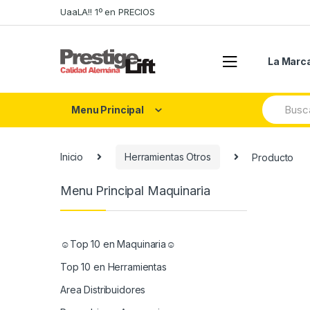
Skip
Skip
UaaLA!! 1º en PRECIOS
to
to
navigation
content
La Marc
Search
Menu Principal
for:
Inicio
Herramientas Otros
Producto
Menu Principal Maquinaria
☺Top 10 en Maquinaria☺
Top 10 en Herramientas
Area Distribuidores