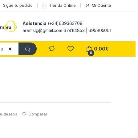
Sigue tu pedido
Tienda Online
Mi Cuenta
Asistencia
(+34)639363709
ompra
aremsig@gmail.com 674114853 | 695905001
0.00
€
0
 de deseos
Comparar