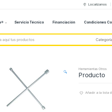
Localizanos
a®
Servicio Técnico
Financiación
Condiciones C
Herramientas Otros
🔍
Producto
Añadir a la lista