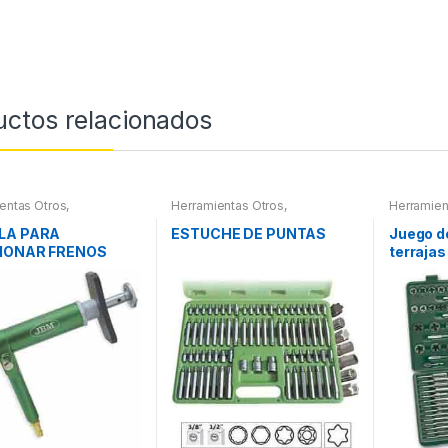
uctos relacionados
entas Otros
,
Herramientas Otros
,
Herramien
entas Frenos y
Herramientas De Mano
,
Roscas, H
ración
Herramientas De Mano
,
Maletines
LA PARA
ESTUCHE DE PUNTAS
Juego d
Maletines Herramientas,
Extractor
IONAR FRENOS
terrajas
Extractores, Compresímetros,
otros
otros