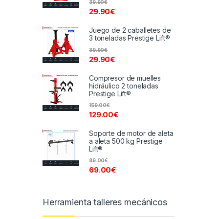
39.90
€
29.90
€
Juego de 2 caballetes de
3 toneladas Prestige Lift®
39.90
€
29.90
€
Compresor de muelles
hidráulico 2 toneladas
Prestige Lift®
159.00
€
129.00
€
Soporte de motor de aleta
a aleta 500 kg Prestige
Lift®
89.00
€
69.00
€
Herramienta talleres mecánicos