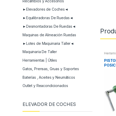
Recambios y Accesorios
►Elevadores de Coches◄
►Equilibradoras De Ruedas◄
►Desmontadoras De Ruedas◄
Prod
Maquinas de Alineación Ruedas
►Lotes de Maquinaria Taller◄
Maquinaria De Taller
Herrami
Herrami
Refrige
Herramientas | Útiles
PISTO
POSIC
Gatos, Prensas, Gruas y Soportes
Baterías , Aceites y Neumáticos
Outlet y Reacondicionados
ELEVADOR DE COCHES