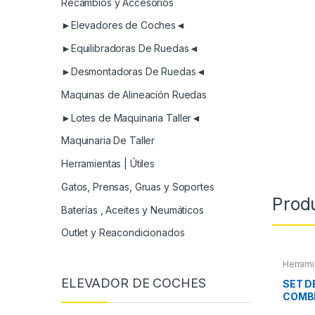
Recambios y Accesorios
►Elevadores de Coches◄
►Equilibradoras De Ruedas◄
►Desmontadoras De Ruedas◄
Maquinas de Alineación Ruedas
►Lotes de Maquinaria Taller◄
Maquinaria De Taller
Herramientas | Útiles
Gatos, Prensas, Gruas y Soportes
Prod
Baterías , Aceites y Neumáticos
Outlet y Reacondicionados
Herrami
ELEVADOR DE COCHES
SET D
COMB