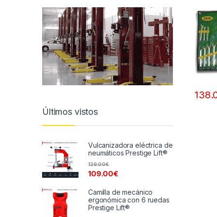
138.
Últimos vistos
Vulcanizadora eléctrica de
neumáticos Prestige Lift®
129.00
€
109.00
€
Camilla de mecánico
ergonómica con 6 ruedas
Prestige Lift®