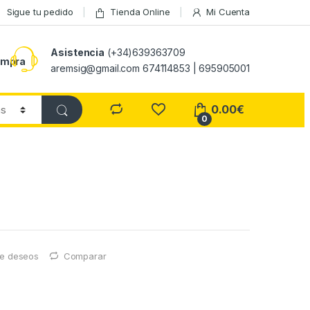
Sigue tu pedido
Tienda Online
Mi Cuenta
Asistencia
(+34)639363709
ompra
aremsig@gmail.com 674114853 | 695905001
0.00
€
0
 de deseos
Comparar