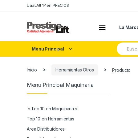
Skip
Skip
UaaLA!! 1º en PRECIOS
to
to
navigation
content
La Marc
Search
Menu Principal
for:
Inicio
Herramientas Otros
Producto
Menu Principal Maquinaria
☺Top 10 en Maquinaria☺
Top 10 en Herramientas
Area Distribuidores