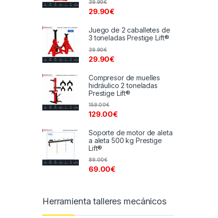
39.90
€
29.90
€
Juego de 2 caballetes de
3 toneladas Prestige Lift®
39.90
€
29.90
€
Compresor de muelles
hidráulico 2 toneladas
Prestige Lift®
159.00
€
129.00
€
Soporte de motor de aleta
a aleta 500 kg Prestige
Lift®
89.00
€
69.00
€
Herramienta talleres mecánicos