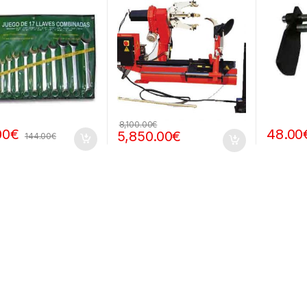
8,100.00
€
00
€
48.00
5,850.00
€
144.00
€