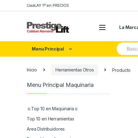
Skip
Skip
UaaLA!! 1º en PRECIOS
to
to
navigation
content
La Marc
Search
Menu Principal
for:
Inicio
Herramientas Otros
Producto
Menu Principal Maquinaria
☺Top 10 en Maquinaria☺
Top 10 en Herramientas
Area Distribuidores