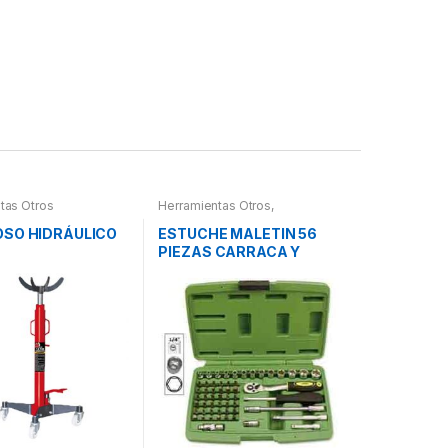
tas Otros
Herramientas Otros
,
Herramientas De Mano
,
Herramientas De Mano
,
OSO HIDRÁULICO
ESTUCHE MALETIN 56
Maletines Herramientas,
PIEZAS CARRACA Y
Extractores, Compresímetros,
otros
VASOS PEQUEÑOS