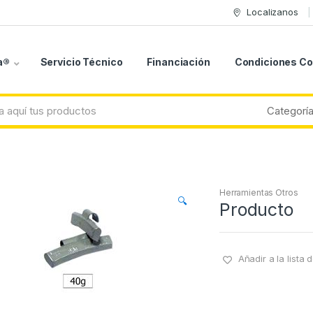
Localizanos
a®
Servicio Técnico
Financiación
Condiciones C
Herramientas Otros
🔍
Producto
Añadir a la lista