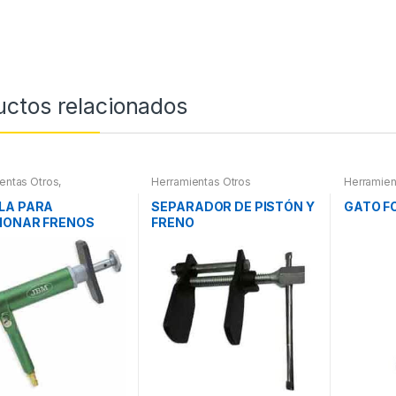
uctos relacionados
entas Otros
,
Herramientas Otros
Herramien
entas Frenos y
ración
LA PARA
SEPARADOR DE PISTÓN Y
GATO F
IONAR FRENOS
FRENO