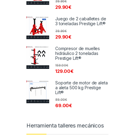
39.90
€
29.90
€
Juego de 2 caballetes de
3 toneladas Prestige Lift®
39.90
€
29.90
€
Compresor de muelles
hidráulico 2 toneladas
Prestige Lift®
159.00
€
129.00
€
Soporte de motor de aleta
a aleta 500 kg Prestige
Lift®
89.00
€
69.00
€
Herramienta talleres mecánicos