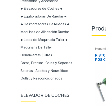
Recambios y Accesorios
►Elevadores de Coches◄
►Equilibradoras De Ruedas◄
►Desmontadoras De Ruedas◄
Prod
Maquinas de Alineación Ruedas
►Lotes de Maquinaria Taller◄
Maquinaria De Taller
Herrami
Herrami
Refrige
Herramientas | Útiles
PISTO
POSIC
Gatos, Prensas, Gruas y Soportes
Baterías , Aceites y Neumáticos
Outlet y Reacondicionados
ELEVADOR DE COCHES