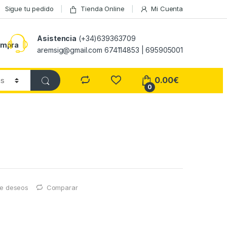
Sigue tu pedido
Tienda Online
Mi Cuenta
Asistencia
(+34)639363709
ompra
aremsig@gmail.com 674114853 | 695905001
0.00
€
0
 de deseos
Comparar