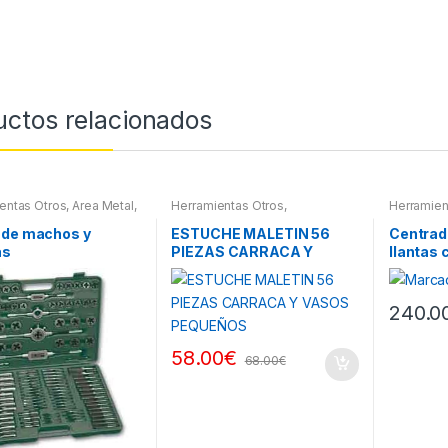
uctos relacionados
entas Otros
,
Area Metal,
Herramientas Otros
,
Herramien
 Herramientas
,
Herramientas De Mano
,
es Herramientas,
Herramientas De Mano
,
 de machos y
ESTUCHE MALETIN 56
Centrad
ores, Compresímetros,
Maletines Herramientas,
as
PIEZAS CARRACA Y
llantas 
Extractores, Compresímetros,
otros
VASOS PEQUEÑOS
central
240.0
58.00
€
68.00
€