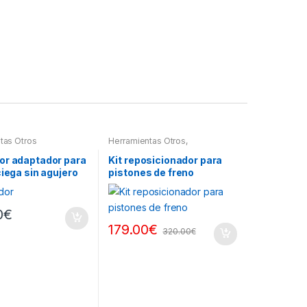
tas Otros
Herramientas Otros
,
Herramientas Frenos y
Refrigeración
or adaptador para
Kit reposicionador para
ciega sin agujero
pistones de freno
0
€
179.00
€
320.00
€