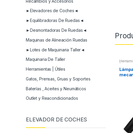
Recambios y Accesorios
►Elevadores de Coches◄
►Equilibradoras De Ruedas◄
►Desmontadoras De Ruedas◄
Prod
Maquinas de Alineación Ruedas
►Lotes de Maquinaria Taller◄
Maquinaria De Taller
Herrami
| Linter
Herramientas | Útiles
Lámpar
mecan
Gatos, Prensas, Gruas y Soportes
Baterías , Aceites y Neumáticos
Outlet y Reacondicionados
ELEVADOR DE COCHES