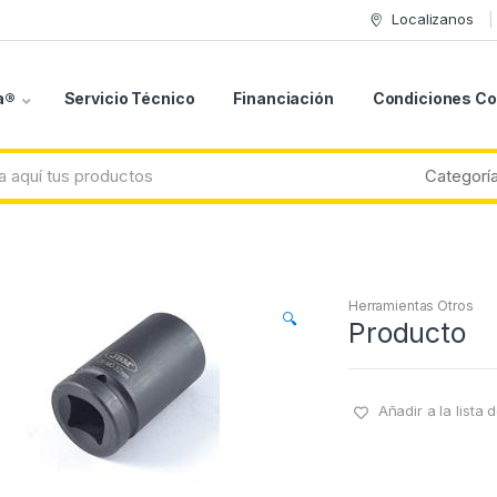
Localizanos
a®
Servicio Técnico
Financiación
Condiciones C
Herramientas Otros
🔍
Producto
Añadir a la lista