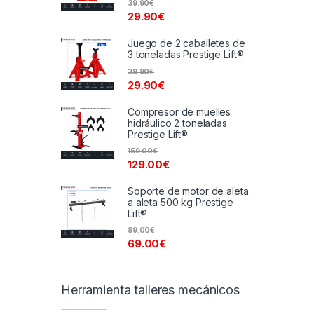
39.90
€
29.90
€
Juego de 2 caballetes de
3 toneladas Prestige Lift®
39.90
€
29.90
€
Compresor de muelles
hidráulico 2 toneladas
Prestige Lift®
159.00
€
129.00
€
Soporte de motor de aleta
a aleta 500 kg Prestige
Lift®
89.00
€
69.00
€
Herramienta talleres mecánicos