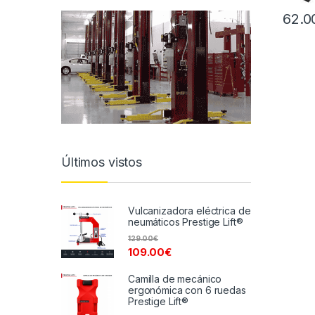
62.0
Últimos vistos
Vulcanizadora eléctrica de
neumáticos Prestige Lift®
129.00
€
109.00
€
Camilla de mecánico
ergonómica con 6 ruedas
Prestige Lift®