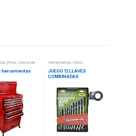
tas Otros
,
Carros de
Herramientas Otros
,
tas | Bancos
Herramientas De Mano
,
Herramientas De Mano
e herramientas
JUEGO 12 LLAVES
COMBINADAS
ARTICULADAS