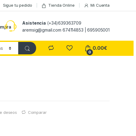
Sigue tu pedido
Tienda Online
Mi Cuenta
Asistencia
(+34)639363709
ompra
aremsig@gmail.com 674114853 | 695905001
0.00
€
0
 de deseos
Comparar