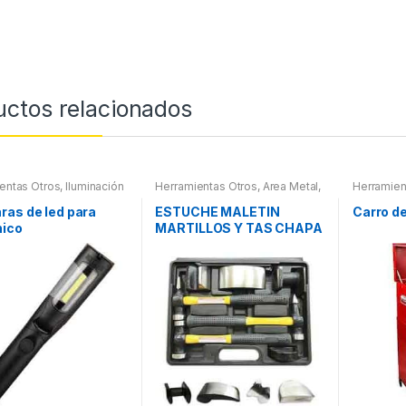
uctos relacionados
entas Otros
,
Iluminación
Herramientas Otros
,
Area Metal,
Herramien
nas Led
Roscas, Herramientas
,
Chapa y
Herramien
Pintura
,
Maletines Herramientas,
as de led para
ESTUCHE MALETIN
Carro d
Extractores, Compresímetros,
ico
MARTILLOS Y TAS CHAPA
otros
Y PINTURA