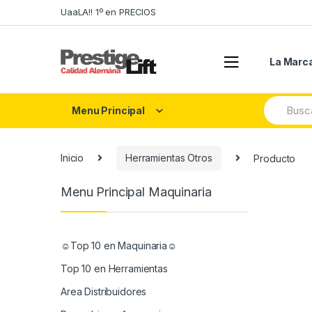
Skip
Skip
UaaLA!! 1º en PRECIOS
to
to
navigation
content
La Marc
Search
Menu Principal
for:
Inicio
Herramientas Otros
Producto
Menu Principal Maquinaria
☺Top 10 en Maquinaria☺
Top 10 en Herramientas
Area Distribuidores